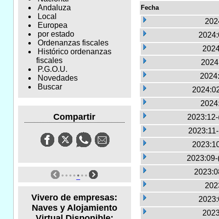
Andaluza
Fecha
Local
2024
Europea
por estado
2024:
Ordenanzas fiscales
2024
Histórico ordenanzas
fiscales
2024:
P.G.O.U.
2024:
Novedades
Buscar
2024:02
2024
Compartir
2023:12-
2023:11
2023:10
2023:09-
2023:0
2023
Vivero de empresas:
2023:
Naves y Alojamiento
2023
Virtual Disponible: