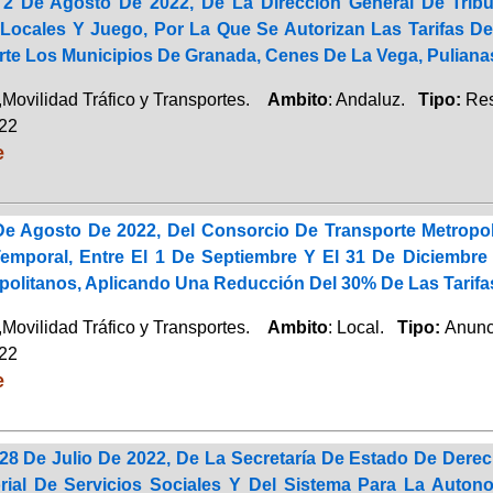
2 De Agosto De 2022, De La Dirección General De Tribut
Locales Y Juego, Por La Que Se Autorizan Las Tarifas De
e Los Municipios De Granada, Cenes De La Vega, Pulianas,
Movilidad Tráfico y Transportes.
Ambito
: Andaluz.
Tipo:
Res
022
e
e Agosto De 2022, Del Consorcio De Transporte Metropol
emporal, Entre El 1 De Septiembre Y El 31 De Diciembre
politanos, Aplicando Una Reducción Del 30% De Las Tarifas 
Movilidad Tráfico y Transportes.
Ambito
: Local.
Tipo:
Anunc
022
e
28 De Julio De 2022, De La Secretaría De Estado De Derec
orial De Servicios Sociales Y Del Sistema Para La Auton