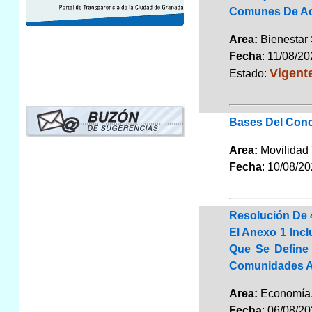
Comunes De Acr
Area:
Bienestar
Fecha
: 11/08/2
Vigent
Estado:
Bases Del Conc
Area:
Movilidad 
Fecha
: 10/08/2
Resolución De 4
El Anexo 1 Incl
Que Se Define 
Comunidades A
Area:
Economí
Fecha
: 06/08/2