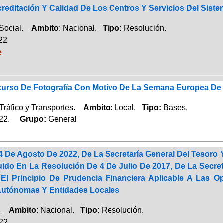
editación Y Calidad De Los Centros Y Servicios Del Sist
 Social.
Ambito
: Nacional.
Tipo:
Resolución.
022
e
urso De Fotografía Con Motivo De La Semana Europea De 
Tráfico y Transportes.
Ambito
: Local.
Tipo:
Bases.
022.
Grupo:
General
 De Agosto De 2022, De La Secretaría General Del Tesoro Y
uido En La Resolución De 4 De Julio De 2017, De La Secreta
El Principio De Prudencia Financiera Aplicable A Las
utónomas Y Entidades Locales
a.
Ambito
: Nacional.
Tipo:
Resolución.
022