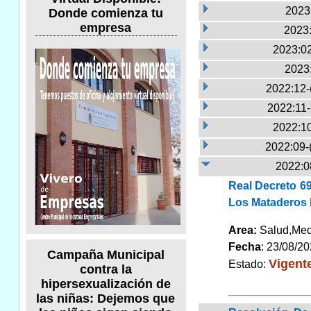
2023:
Donde comienza tu
empresa
2023:
2023:02
2023
2022:12-
2022:11
2022:10
2022:09-
2022:0
Real Decreto 6
Los Mataderos M
Area:
Salud,Me
Fecha
: 23/08/2
Campaña Municipal
Vigent
Estado:
contra la
hipersexualización de
las niñas: Dejemos que