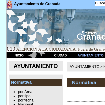
Busca
Ayuntamiento de Granada
010
ATENCION A LA CIUDADANÍA. Fuera de Granad
INICIO
CIUDAD
AYUNTAMIENTO
AYUNTAMIENTO
AYUNTAMIENTO >
Normativa
Normativa
por Área
por tipo
por fecha
Nacional