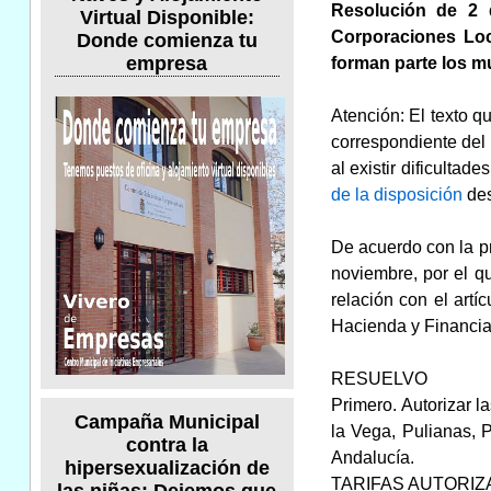
Resolución de 2 d
Virtual Disponible:
Corporaciones Loca
Donde comienza tu
empresa
forman parte los mu
Atención: El texto q
correspondiente del 
al existir dificultad
de la disposición
des
De acuerdo con la pr
noviembre, por el q
relación con el artí
Hacienda y Financia
RESUELVO
Primero. Autorizar l
Campaña Municipal
la Vega, Pulianas, 
contra la
Andalucía.
hipersexualización de
TARIFAS AUTORI