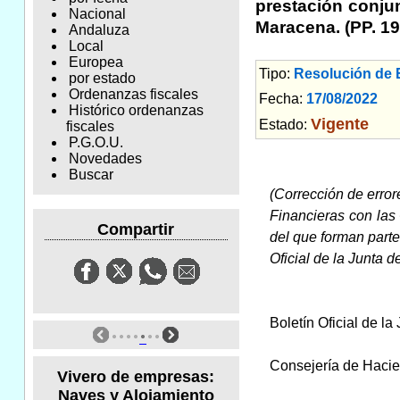
prestación conju
Nacional
Maracena. (PP. 19
Andaluza
Local
Europea
Tipo:
Resolución de
por estado
Ordenanzas fiscales
Fecha:
17/08/2022
Am
Histórico ordenanzas
Vigente
Estado:
fiscales
P.G.O.U.
Novedades
Buscar
(Corrección de error
Financieras con las 
Compartir
del que forman part
Oficial de la Junta
Boletín Oficial de l
Consejería de Hacie
Vivero de empresas:
Naves y Alojamiento