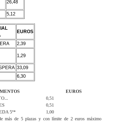
26,48
5,12
IAL
EUROS
A
DERA
2,39
1,29
ESPERA
33,09
6,30
EMENTOS
EUROS
O...
0,51
ES
0,51
EDA 5º*
1,00
e más de 5 plazas y con límite de 2 euros máximo