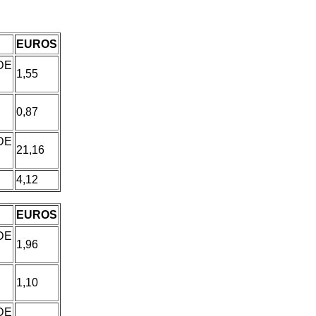
EUROS
E
1,55
0,87
DE
21,16
4,12
EUROS
E
1,96
1,10
DE