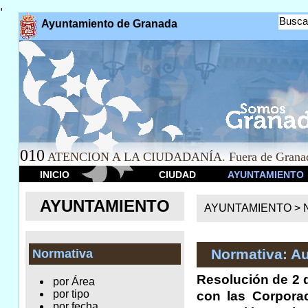
,
Busca
Ayuntamiento de Granada
010
ATENCION A LA CIUDADANÍA. Fuera de Granad
INICIO
CIUDAD
AYUNTAMIENTO
AYUNTAMIENTO
AYUNTAMIENTO >
Normativa: A
Normativa
Resolución de 2 d
por Área
por tipo
con las Corporac
por fecha