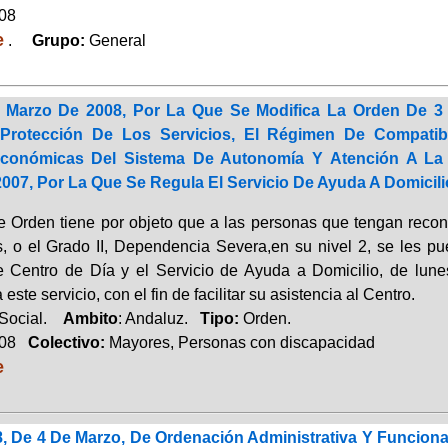
008
e
.
Grupo:
General
 Marzo De 2008, Por La Que Se Modifica La Orden De 3
 Protección De Los Servicios, El Régimen De Compatib
Económicas Del Sistema De Autonomía Y Atención A L
07, Por La Que Se Regula El Servicio De Ayuda A Domicili
e Orden tiene por objeto que a las personas que tengan recon
s, o el Grado II, Dependencia Severa,en su nivel 2, se les pu
e Centro de Día y el Servicio de Ayuda a Domicilio, de lune
este servicio, con el fin de facilitar su asistencia al Centro.
 Social.
Ambito
: Andaluz.
Tipo:
Orden.
008
Colectivo:
Mayores, Personas con discapacidad
e
, De 4 De Marzo, De Ordenación Administrativa Y Funciona