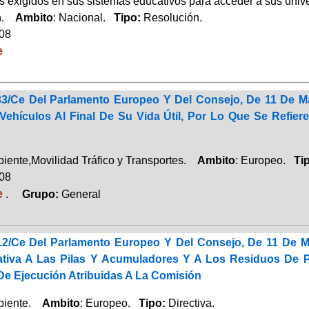
 exigidos en sus sistemas educativos para acceder a sus univ
ón.
Ambito
: Nacional.
Tipo:
Resolución.
008
e
/33/Ce Del Parlamento Europeo Y Del Consejo, De 11 De Ma
 Vehículos Al Final De Su Vida Útil, Por Lo Que Se Refie
ente,Movilidad Tráfico y Transportes.
Ambito
: Europeo.
Ti
008
e
.
Grupo:
General
/12/Ce Del Parlamento Europeo Y Del Consejo, De 11 De M
ativa A Las Pilas Y Acumuladores Y A Los Residuos De P
e Ejecución Atribuidas A La Comisión
biente.
Ambito
: Europeo.
Tipo:
Directiva.