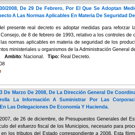
30/2008, De 29 De Febrero, Por El Que Se Adoptan Med
ecto A Las Normas Aplicables En Materia De Seguridad D
del presente real decreto es adoptar medidas para reforzar 
 Consejo, de 8 de febrero de 1993, relativo a los controles de
 las normas aplicables en materia de seguridad de los producto
tos ministeriales u organismos de la Administración General de
o.
Ambito
: Nacional.
Tipo:
Real Decreto.
008
e
3 De Marzo De 2008, De La Dirección General De Coordina
olla La Información A Suministrar Por Las Corporac
En Las Delegaciones De Economía Y Hacienda.
2007, de 26 de diciembre, de Presupuestos Generales del Esta
culo del esfuerzo fiscal de los Municipios, necesario para proce
 en los tributos del Estado correspondiente a 2008. Esta fórm