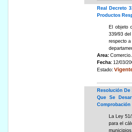
Real Decreto 3
Productos Resp
El objeto 
339/93 del
respecto a
departamen
Area:
Comerci
Fecha
: 12/03/2
Vigent
Estado:
Resolución De 
Que Se Desarr
Comprobación 
La Ley 51/
para el cál
municipios