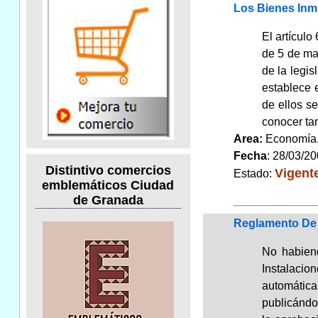
Los Bienes Inmu
El artículo
de 5 de mar
de la legi
establece 
de ellos s
conocer ta
Area:
Economí
Fecha
: 28/03/2
Distintivo comercios
Vigent
Estado:
emblemáticos Ciudad
de Granada
Reglamento De U
No habien
Instalacio
automática,
publicándo