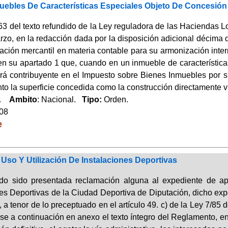
ebles De Características Especiales Objeto De Concesión 
 63 del texto refundido de la Ley reguladora de las Haciendas 
zo, en la redacción dada por la disposición adicional décima d
slación mercantil en materia contable para su armonización int
en su apartado 1 que, cuando en un inmueble de característica
erá contribuyente en el Impuesto sobre Bienes Inmuebles por s
nto la superficie concedida como la construcción directamente 
a.
Ambito
: Nacional.
Tipo:
Orden.
008
e
so Y Utilización De Instalaciones Deportivas
do sido presentada reclamación alguna al expediente de ap
nes Deportivas de la Ciudad Deportiva de Diputación, dicho ex
 a tenor de lo preceptuado en el artículo 49. c) de la Ley 7/85
se a continuación en anexo el texto íntegro del Reglamento, en