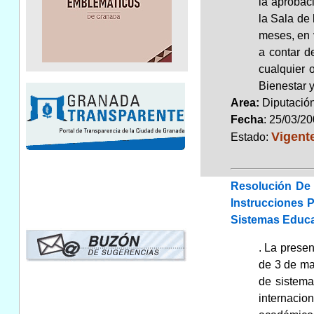
la aprobaci
la Sala de
meses, en v
a contar de
cualquier 
Bienestar 
Area:
Diputaci
Fecha
: 25/03/2
Vigent
Estado:
Resolución De 
Instrucciones 
Sistemas Educat
. La presen
de 3 de ma
de sistema
internacio