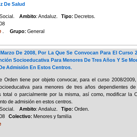
uz De Salud
 Social.
Ambito
: Andaluz.
Tipo:
Decretos.
008
e
.
Grupo:
General
Marzo De 2008, Por La Que Se Convocan Para El Curso 
nción Socioeducativa Para Menores De Tres Años Y Se Modi
De Admisión En Estos Centros.
e Orden tiene por objeto convocar, para el curso 2008/2009
socioeducativa para menores de tres años dependientes de 
s total o parcialmente por la misma, así como, modificar la
nto de admisión en estos centros.
 Social.
Ambito
: Andaluz.
Tipo:
Orden.
008
Colectivo:
Menores y familia
e