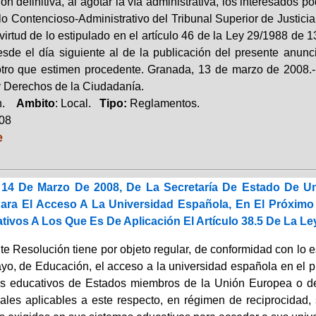
ón definitiva, al agotar la vía administrativa, los interesados 
 lo Contencioso-Administrativo del Tribunal Superior de Justic
irtud de lo estipulado en el artículo 46 de la Ley 29/1988 de 13
sde el día siguiente al de la publicación del presente anuncio
otro que estimen procedente. Granada, 13 de marzo de 2008.
y Derechos de la Ciudadanía.
ón.
Ambito
: Local.
Tipo:
Reglamentos.
008
e
14 De Marzo De 2008, De La Secretaría De Estado De Uni
Para El Acceso A La Universidad Española, En El Próxim
ivos A Los Que Es De Aplicación El Artículo 38.5 De La Le
te Resolución tiene por objeto regular, de conformidad con lo e
yo, de Educación, el acceso a la universidad española en el 
s educativos de Estados miembros de la Unión Europea o de
nales aplicables a este respecto, en régimen de reciprocidad,