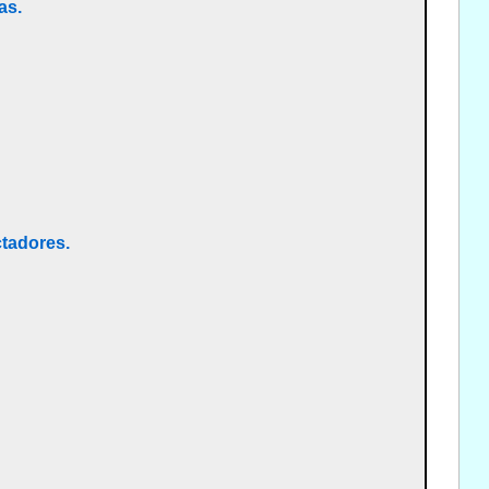
as.
ctadores.