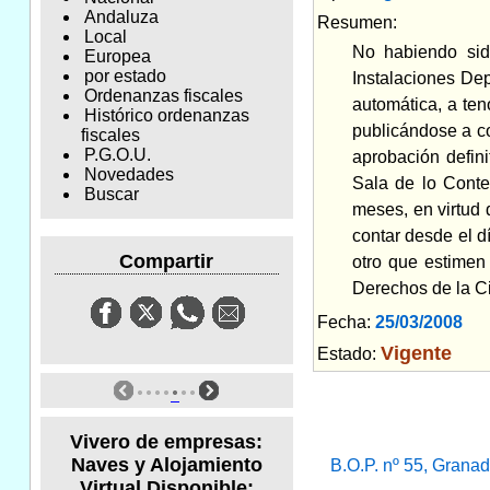
Andaluza
Resumen:
Local
No habiendo sid
Europea
por estado
Instalaciones De
Ordenanzas fiscales
automática, a ten
Histórico ordenanzas
publicándose a co
fiscales
P.G.O.U.
aprobación defini
Novedades
Sala de lo Conte
Buscar
meses, en virtud 
contar desde el dí
Compartir
otro que estimen
Derechos de la C
Fecha:
25/03/2008
Am
Vigente
Estado:
Vivero de empresas:
Naves y Alojamiento
B.O.P. nº 55, Grana
Virtual Disponible: