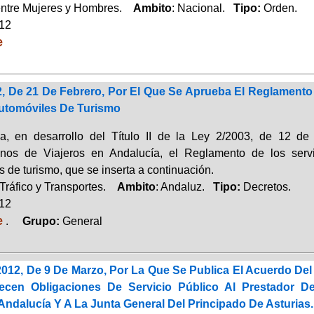
entre Mujeres y Hombres.
Ambito
: Nacional.
Tipo:
Orden.
012
e
2, De 21 De Febrero, Por El Que Se Aprueba El Reglamento
Automóviles De Turismo
a, en desarrollo del Título II de la Ley 2/2003, de 12 d
anos de Viajeros en Andalucía, el Reglamento de los servi
 de turismo, que se inserta a continuación.
Tráfico y Transportes.
Ambito
: Andaluz.
Tipo:
Decretos.
012
e
.
Grupo:
General
012, De 9 De Marzo, Por La Que Se Publica El Acuerdo Del
cen Obligaciones De Servicio Público Al Prestador De
ndalucía Y A La Junta General Del Principado De Asturias.