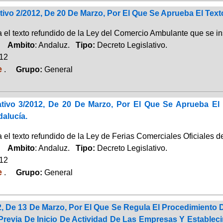
ativo 2/2012, De 20 De Marzo, Por El Que Se Aprueba El Te
 el texto refundido de la Ley del Comercio Ambulante que se in
o.
Ambito
: Andaluz.
Tipo:
Decreto Legislativo.
012
e
.
Grupo:
General
ativo 3/2012, De 20 De Marzo, Por El Que Se Aprueba El
dalucía.
el texto refundido de la Ley de Ferias Comerciales Oficiales d
o.
Ambito
: Andaluz.
Tipo:
Decreto Legislativo.
012
e
.
Grupo:
General
, De 13 De Marzo, Por El Que Se Regula El Procedimiento 
evia De Inicio De Actividad De Las Empresas Y Establecim