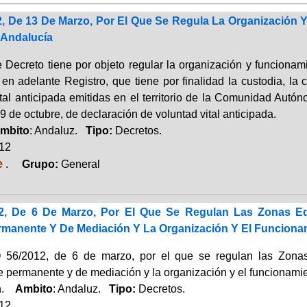
2, De 13 De Marzo, Por El Que Se Regula La Organización 
 Andalucía
e Decreto tiene por objeto regular la organización y funcionam
 en adelante Registro, que tiene por finalidad la custodia, la
ital anticipada emitidas en el territorio de la Comunidad Autó
9 de octubre, de declaración de voluntad vital anticipada.
mbito
: Andaluz.
Tipo:
Decretos.
012
e
.
Grupo:
General
12, De 6 De Marzo, Por El Que Se Regulan Las Zonas Ed
rmanente Y De Mediación Y La Organización Y El Funcion
6/2012, de 6 de marzo, por el que se regulan las Zonas 
e permanente y de mediación y la organización y el funcionami
ón.
Ambito
: Andaluz.
Tipo:
Decretos.
012