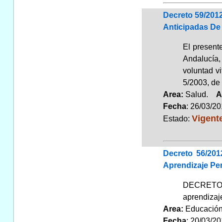
Decreto 59/201
Anticipadas De
El present
Andalucía,
voluntad v
5/2003, de 
Area:
Salud.
A
Fecha
: 26/03/2
Vigent
Estado:
Decreto 56/20
Aprendizaje Pe
DECRETO 5
aprendizaj
Area:
Educaci
Fecha
: 20/03/2