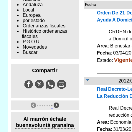
Andaluza
Fecha
Local
Orden De 21 De
Europea
Ayuda A Domici
por estado
Ordenanzas fiscales
Histórico ordenanzas
ORDEN de 2
fiscales
a Domicili
P.G.O.U.
Area:
Bienestar
Novedades
Buscar
Fecha
: 03/04/2
Vigent
Estado:
Compartir
2012:
Real Decreto-Le
La Reducción De
Real Decre
reducción d
Al marrón échale
Area:
Economí
buenavoluntá granaína
Fecha
: 31/03/2