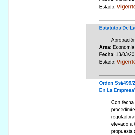
Vigent
Estado:
Estatutos De L
Aprobación
Area:
Economí
Fecha
: 13/03/2
Vigent
Estado:
Orden Ssi/499/
En La Empresa"
Con fecha 
procedimie
reguladora
elevado a 
propuesta d