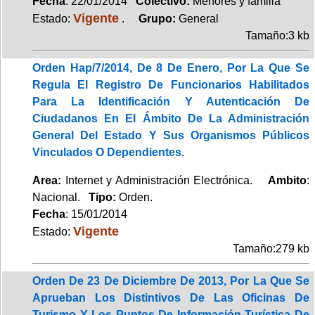
Fecha
: 22/01/2014
Colectivo:
Menores y familia
Vigente
Estado:
.
Grupo:
General
Tamaño:3 kb
Orden Hap/7/2014, De 8 De Enero, Por La Que Se
Regula El Registro De Funcionarios Habilitados
Para La Identificación Y Autenticación De
Ciudadanos En El Ámbito De La Administración
General Del Estado Y Sus Organismos Públicos
Vinculados O Dependientes.
Area:
Internet y Administración Electrónica.
Ambito
:
Nacional.
Tipo:
Orden.
Fecha
: 15/01/2014
Vigente
Estado:
Tamaño:279 kb
Orden De 23 De Diciembre De 2013, Por La Que Se
Aprueban Los Distintivos De Las Oficinas De
Turismo Y Los Puntos De Información Turística De