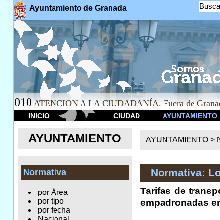
Busca
Ayuntamiento de Granada
010
ATENCION A LA CIUDADANÍA. Fuera de Granad
INICIO
CIUDAD
AYUNTAMIENTO
AYUNTAMIENTO
AYUNTAMIENTO >
Normativa: Lo
Normativa
Tarifas de trans
por Área
por tipo
empadronadas e
por fecha
Nacional