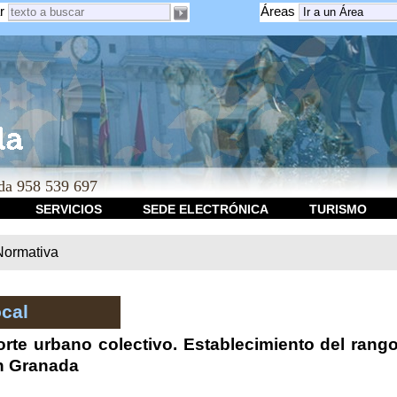
r
Áreas
a 958 539 697
SERVICIOS
SEDE ELECTRÓNICA
TURISMO
Normativa
cal
porte urbano colectivo. Establecimiento del ran
n Granada