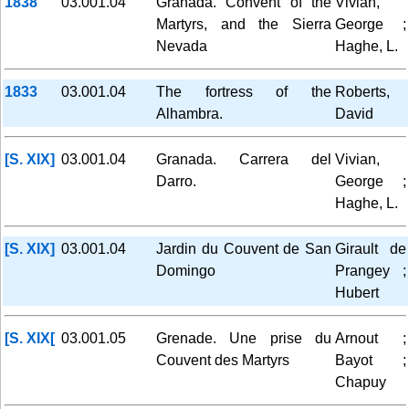
1838
03.001.04
Granada. Convent of the
Vivian,
Martyrs, and the Sierra
George ;
Nevada
Haghe, L.
1833
03.001.04
The fortress of the
Roberts,
Alhambra.
David
[S. XIX]
03.001.04
Granada. Carrera del
Vivian,
Darro.
George ;
Haghe, L.
[S. XIX]
03.001.04
Jardin du Couvent de San
Girault de
Domingo
Prangey ;
Hubert
[S. XIX[
03.001.05
Grenade. Une prise du
Arnout ;
Couvent des Martyrs
Bayot ;
Chapuy