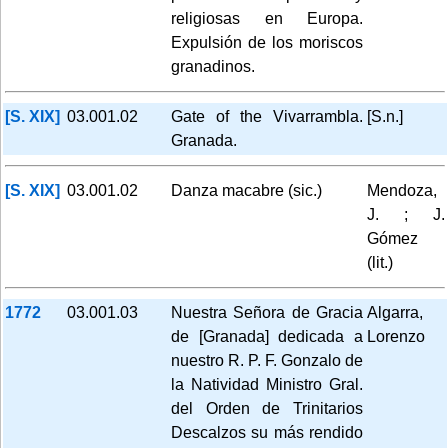
religiosas en Europa.
Expulsión de los moriscos
granadinos.
[S. XIX]
03.001.02
Gate of the Vivarrambla.
[S.n.]
Granada.
[S. XIX]
03.001.02
Danza macabre (sic.)
Mendoza,
J. ; J.
Gómez
(lit.)
1772
03.001.03
Nuestra Señora de Gracia
Algarra,
de [Granada] dedicada a
Lorenzo
nuestro R. P. F. Gonzalo de
la Natividad Ministro Gral.
del Orden de Trinitarios
Descalzos su más rendido