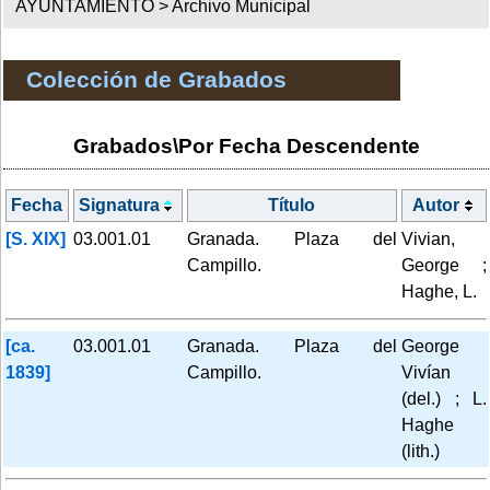
AYUNTAMIENTO >
Archivo Municipal
Colección de Grabados
Grabados\Por Fecha Descendente
Fecha
Signatura
Título
Autor
[S. XIX]
03.001.01
Granada. Plaza del
Vivian,
Campillo.
George ;
Haghe, L.
[ca.
03.001.01
Granada. Plaza del
George
1839]
Campillo.
Vivían
(del.) ; L.
Haghe
(lith.)