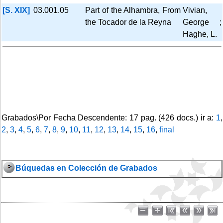
[S. XIX]
03.001.05
Part of the Alhambra, From
Vivian,
the Tocador de la Reyna
George ;
Haghe, L.
Grabados\Por Fecha Descendente: 17 pag. (426 docs.) ir a:
1
,
2
,
3
,
4
,
5
,
6
,
7
,
8
,
9
,
10
,
11
,
12
,
13
,
14
,
15
,
16
,
final
Búquedas en Colección de Grabados