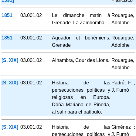
1595]
Francisco
1851
03.001.02
Le dimanche matin à
Rouargue,
Grenade. La Zambomba.
Adolphe
1851
03.001.02
Aguador et bohémiens.
Rouargue,
Grenade
Adolphe
[S. XIX]
03.001.02
Alhambra, Cour des Lions.
Rouargue,
Adolphe
[S. XIX]
03.001.02
Historia de las
Padró, F. ;
persecuciones políticas y
J. Furnó
religiosas en Europa.
Doña Mariana de Pineda,
al salir para el patíbulo.
[S. XIX]
03.001.02
Historia de las
Giménez ;
persecuciones políticas y
J. Furnó