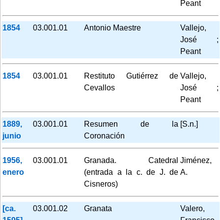
Peant
1854
03.001.01
Antonio Maestre
Vallejo,
José ;
Peant
1854
03.001.01
Restituto Gutiérrez de
Vallejo,
Cevallos
José ;
Peant
1889,
03.001.01
Resumen de la
[S.n.]
junio
Coronación
1956,
03.001.01
Granada. Catedral
Jiménez,
enero
(entrada a la c. de J. de
A.
Cisneros)
[ca.
03.001.02
Granata
Valero,