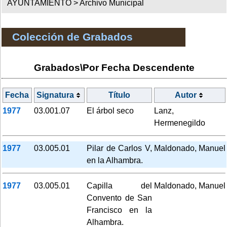
AYUNTAMIENTO >
Archivo Municipal
Colección de Grabados
Grabados\Por Fecha Descendente
Fecha
Signatura
Título
Autor
1977
03.001.07
El árbol seco
Lanz,
Hermenegildo
1977
03.005.01
Pilar de Carlos V,
Maldonado, Manuel
en la Alhambra.
1977
03.005.01
Capilla del
Maldonado, Manuel
Convento de San
Francisco en la
Alhambra.