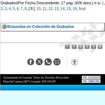
Grabados\Por Fecha Descendente: 17 pag. (426 docs.) ir a:
1
,
2
,
3
,
4
,
5
,
6
,
7
,
8
, [ 9 ],
10
,
11
,
12
,
13
,
14
,
15
,
16
,
final
Búquedas en Colección de Grabados
Ayuntamiento de Granada. Todos los Derechos Reservados.
Plaza del Carmen,18071 Granada
|
958 539 697