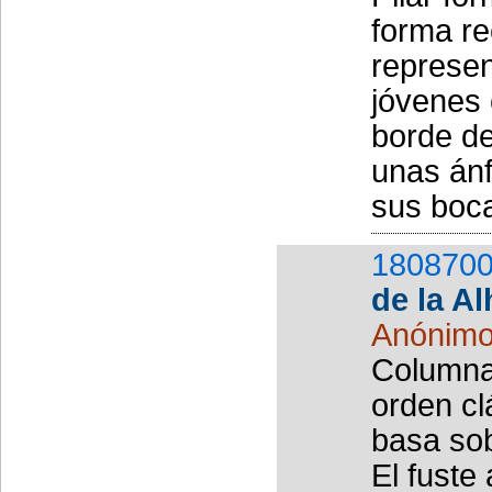
forma re
represen
jóvenes 
borde de
unas ánf
sus boca
1808700
de la A
Anónim
Columna 
orden cl
basa sob
El fuste