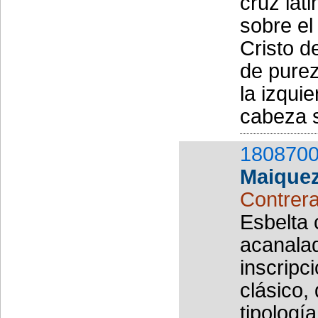
cruz lat
sobre el
Cristo d
de purez
la izqui
cabeza s
1808700
Maique
Contrer
Esbelta 
acanala
inscripc
clásico,
tipologí