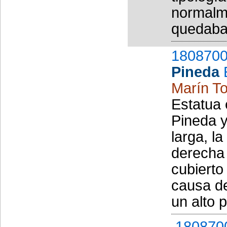
normalme
quedaba 
1808700
Pineda
Marín To
Estatua
Pineda y
larga, l
derecha
cubierto
causa de
un alto 
,180870