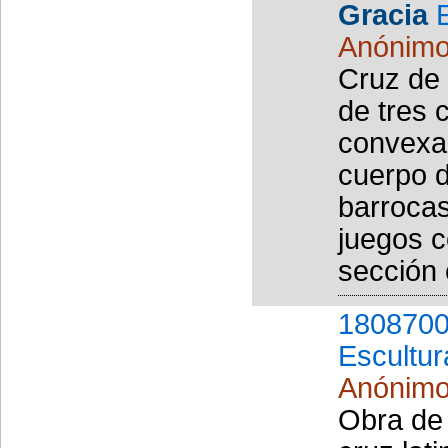
Gracia
Anónim
Cruz de 
de tres 
convexa.
cuerpo d
barroca
juegos c
sección c
1808700
Escultur
Anónim
Obra de 