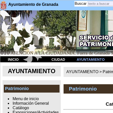
Buscar
Ayuntamiento de Granada
010
ATENCION A LA CIUDADANÍA. Fuera de Granada 9
INICIO
CIUDAD
AYUNTAMIENTO
AYUNTAMIENTO
AYUNTAMIENTO >
Patri
Patrimonio
Patrimonio
Menu de inicio
Información General
Cat
Catálogo
Exposiciones/Actividades