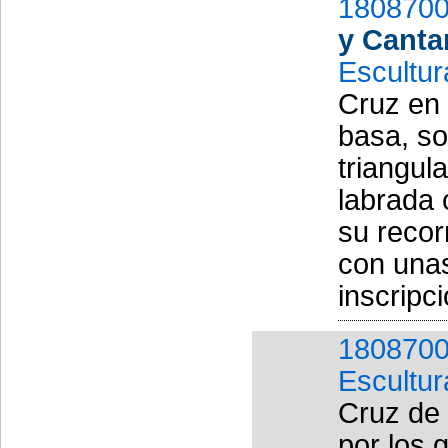
1808700
y Canta
Escultur
Cruz en 
basa, so
triangula
labrada 
su recor
con unas
inscripci
1808700
Escultur
Cruz de 
por los 