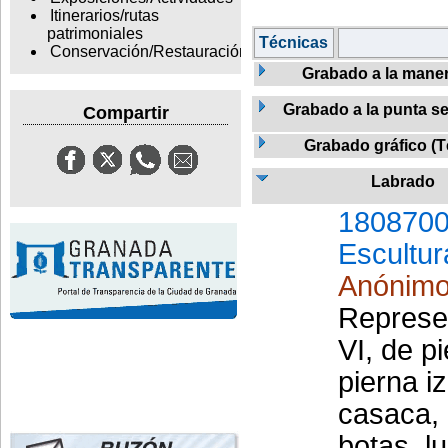
Itinerarios/rutas
patrimoniales
Técnicas
Conservación/Restauración
Grabado a la mane
Grabado a la punta se
Compartir
Grabado gráfico (T
Labrado
1808700
Escultur
Anónim
Represen
VI, de p
pierna i
casaca, 
botas, l