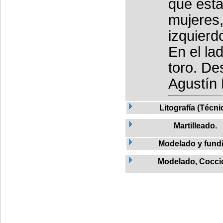
que está
mujeres,
izquierd
En el la
toro. De
Agustín L
Litografía (Técni
Martilleado.
Modelado y fund
Modelado, Cocci