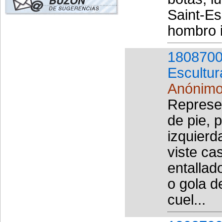
Saint-Es
hombro i
1808700
Escultur
Anónim
Represen
de pie, 
izquierd
viste ca
entallad
o gola d
cuel...