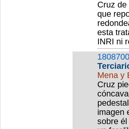
Cruz de 
que repo
redondea
esta trat
INRI ni 
1808700
Terciari
Mena y 
Cruz pie
cóncava 
pedestal
imagen e
sobre él