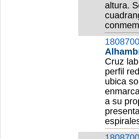
altura. 
cuadrang
conmemor
1808700
Alhamb
Cruz lab
perfil r
ubica so
enmarca 
a su pro
presenta
espirales
1808700