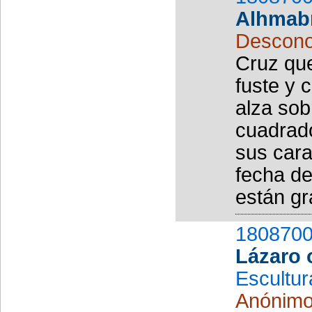
Alhmab
Descono
Cruz que
fuste y 
alza sob
cuadrado
sus cara
fecha de
están gr
1808700
Lázaro 
Escultur
Anónim