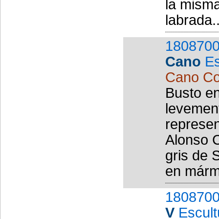
la misma
labrada..
1808700
Cano
Es
Cano Co
Busto en
levement
represen
Alonso C
gris de 
en mármo
1808700
V
Escult