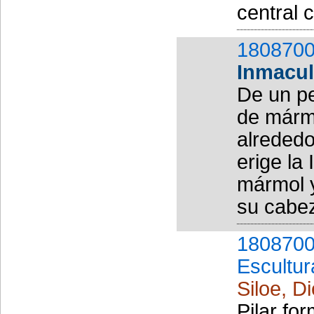
central 
1808700
Inmacu
De un pe
de márm
alrededo
erige la
mármol y
su cabe
1808700
Escultur
Siloe, D
Pilar fo