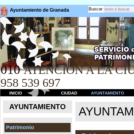
Buscar
Ayuntamiento de Granada
010
ATENCION A LA CIU
958 539 697
INICIO
CIUDAD
AYUNTAMIENTO
AYUNTAMIENTO
AYUNTAM
Patrimonio