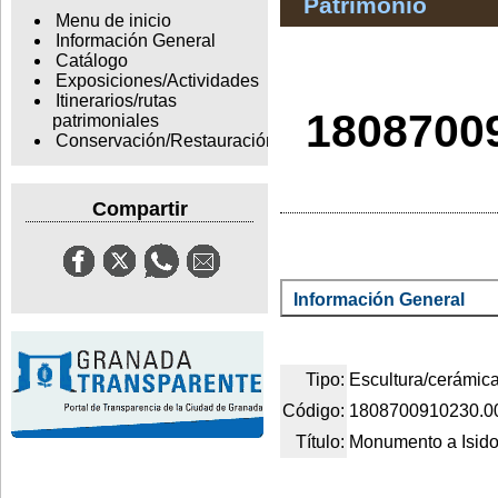
Patrimonio
Menu de inicio
Información General
Catálogo
Exposiciones/Actividades
Itinerarios/rutas
1808700
patrimoniales
Conservación/Restauración
Compartir
Información General
Tipo:
Escultura/cerámic
Código:
1808700910230.0
Título:
Monumento a Isid