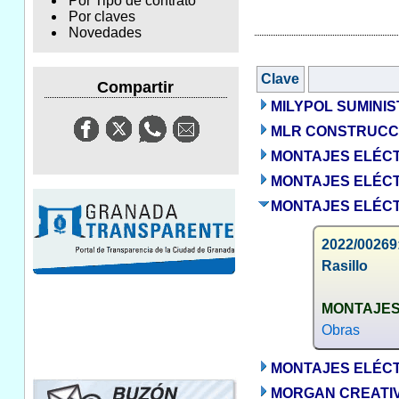
Por Tipo de contrato
Por claves
Novedades
Clave
Compartir
MILYPOL SUMINIS
MLR CONSTRUCCI
MONTAJES ELÉCT
MONTAJES ELÉCTR
MONTAJES ELÉCTR
2022/00269:
Rasillo
MONTAJES 
Obras
MONTAJES ELÉCTR
MORGAN CREATIVO