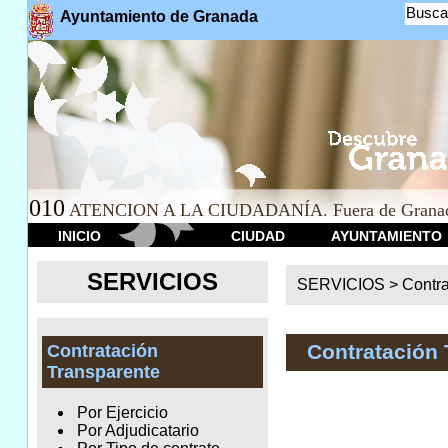
Busca
Ayuntamiento de Granada
010
ATENCION A LA CIUDADANÍA. Fuera de Granad
INICIO
CIUDAD
AYUNTAMIENTO
SERVICIOS
SERVICIOS >
Contr
Contratación 
Contratación
Transparente
Por Ejercicio
Por Adjudicatario