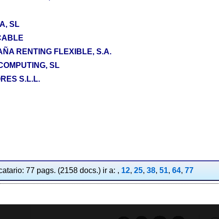
A, SL
CABLE
A RENTING FLEXIBLE, S.A.
COMPUTING, SL
ES S.L.L.
atario: 77 pags. (2158 docs.) ir a: ,
12
,
25
,
38
,
51
,
64
,
77