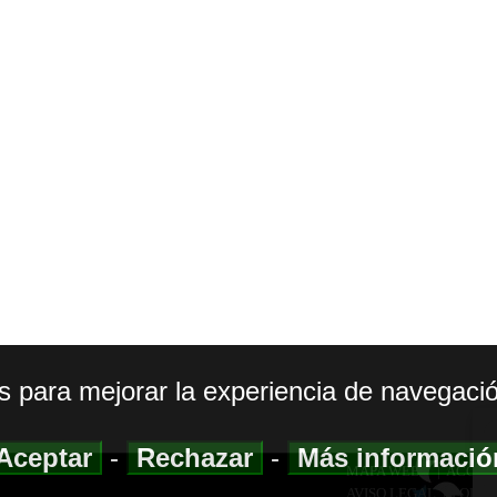
os para mejorar la experiencia de navegació
Aceptar
-
Rechazar
-
Más informaci
MAPA WEB
|
ACCESI
AVISO LEGAL
|
POLIT