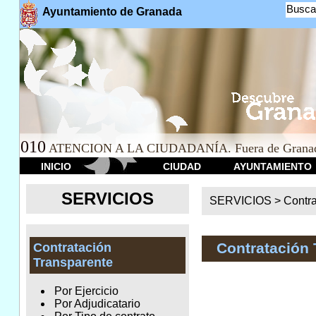
Busca
Ayuntamiento de Granada
010
ATENCION A LA CIUDADANÍA. Fuera de Granad
INICIO
CIUDAD
AYUNTAMIENTO
SERVICIOS
SERVICIOS >
Contr
Contratación 
Contratación
Transparente
Por Ejercicio
Por Adjudicatario