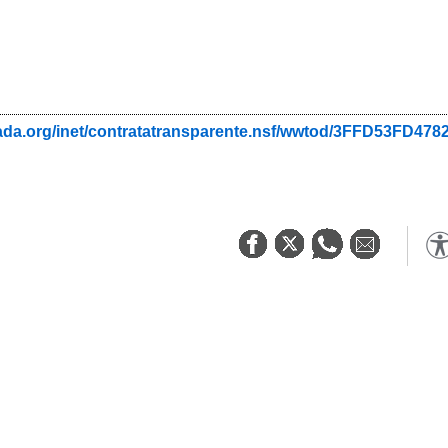
nada.org/inet/contratatransparente.nsf/wwtod/3FFD53FD4