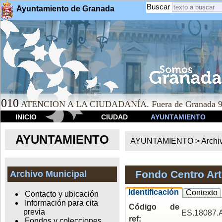
Buscar
Ayuntamiento de Granada
010
ATENCION A LA CIUDADANÍA. Fuera de Granada 9
INICIO
CIUDAD
AYUNTAMIENTO
AYUNTAMIENTO
AYUNTAMIENTO >
Archi
Fondo Centro Art
Archivo Municipal
Identificación
Contexto
Contacto y ubicación
Información para cita
Código de
previa
ES.18087
ref:
Fondos y colecciones