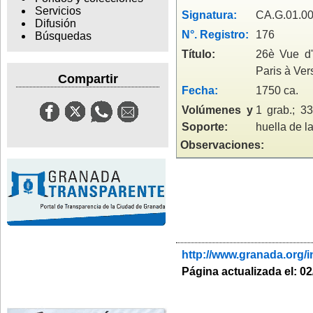
Servicios
Signatura:
CA.G.01.00
Difusión
N°. Registro:
176
Búsquedas
Título:
26è Vue d'
Paris à Vers
Compartir
Fecha:
1750 ca.
Volúmenes y
1 grab.; 3
Soporte:
huella de l
Observaciones:
http://www.granada.org
Página actualizada el: 0