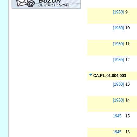
[1930]
9
[1930]
10
[1930]
11
[1930]
12
CA.PL.01.004.003
[1930]
13
[1930]
14
1945
15
1945
16