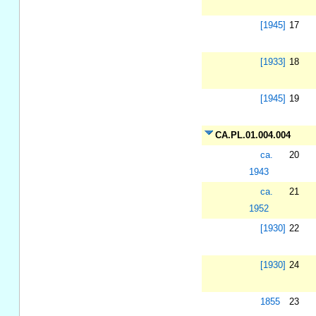
[1945]
17
[1933]
18
[1945]
19
CA.PL.01.004.004
ca.
20
1943
ca.
21
1952
[1930]
22
[1930]
24
1855
23