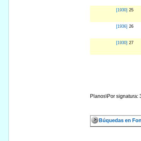
[1930]
25
[1936]
26
[1930]
27
Planos\Por signatura: 3
Búquedas en Fond