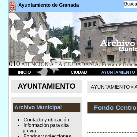
Busca
Ayuntamiento de Granada
010
ATENCION A LA CIUDADANÍA. Fuera de Granad
INICIO
CIUDAD
AYUNTAMIENTO
AYUNTAMIENTO
AYUNTAMIENTO >
A
Fondo Centro 
Archivo Municipal
Contacto y ubicación
Información para cita
previa
Fondos y colecciones