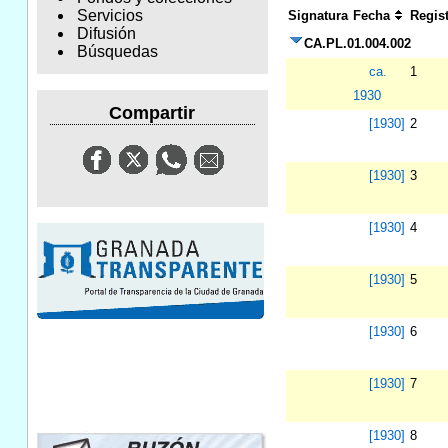
Servicios
Signatura
Fecha
Regis
Difusión
CA.PL.01.004.002
Búsquedas
ca.
1
1930
Compartir
[1930]
2
[1930]
3
[1930]
4
[1930]
5
[1930]
6
[1930]
7
[1930]
8