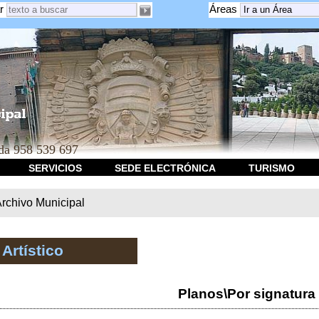
r
Áreas
a 958 539 697
SERVICIOS
SEDE ELECTRÓNICA
TURISMO
rchivo Municipal
Artístico
Planos\Por signatura