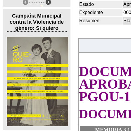
Estado
Apr
Expediente
000
Campaña Municipal
Resumen
Pla
contra la Violencia de
género: Sí quiero
DOC
APROB
PGOU-1
DOCUME
MEMORIA 3.1