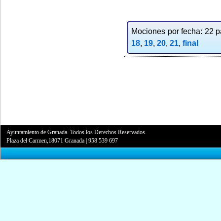
Mociones por fecha: 22 pa
18
,
19
,
20
,
21
,
final
Ayuntamiento de Granada. Todos los Derechos Reservados.
Plaza del Carmen,18071 Granada
|
958 539 697