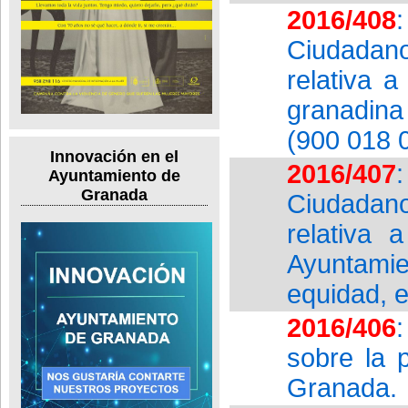
2016/408
Ciudadan
relativa a
granadina
(900 018 
Innovación en el
2016/407
Ayuntamiento de
Granada
Ciudadan
relativa 
Ayuntam
equidad, e
2016/406
sobre la 
Granada.