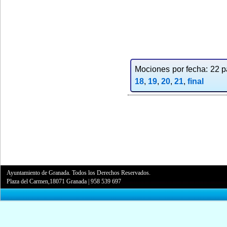
Mociones por fecha: 22 pa
18
,
19
,
20
,
21
,
final
Ayuntamiento de Granada. Todos los Derechos Reservados.
Plaza del Carmen,18071 Granada
|
958 539 697