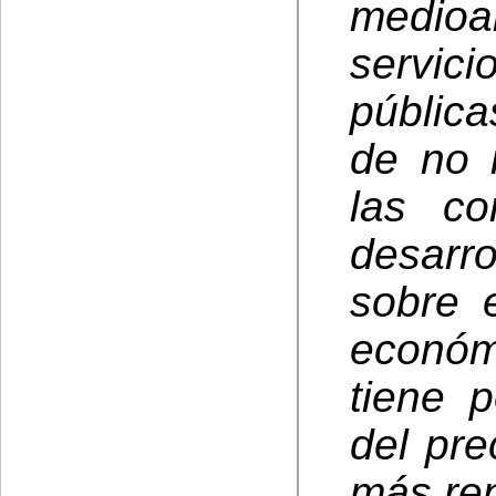
medioam
servici
pública
de no 
las co
desarro
sobre 
económ
tiene p
del pre
más ren