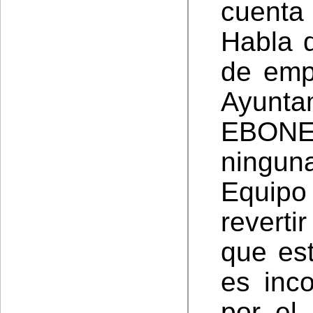
cuenta 
Habla d
de emp
Ayunt
EBONE,
ninguna
Equipo
reverti
que es
es inc
por el 