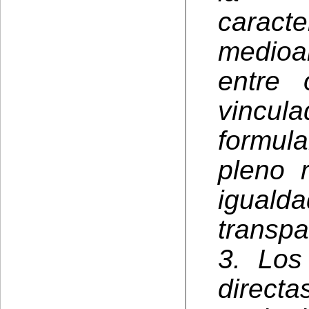
carac
medioa
entre 
vincula
formul
pleno 
igual
transpa
3. Los
directa