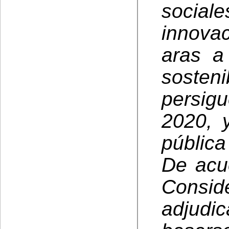
social
innovac
aras a 
soste
persig
2020, 
pública
De acu
Conside
adjudic