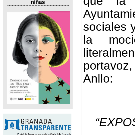
que la 
niñas
Ayuntam
sociales 
la moci
literal
portavoz
Anllo:
“EXPO