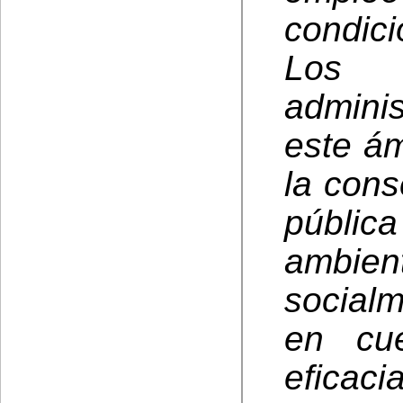
condici
Los 
admini
este ám
la cons
públi
ambie
social
en cue
efica