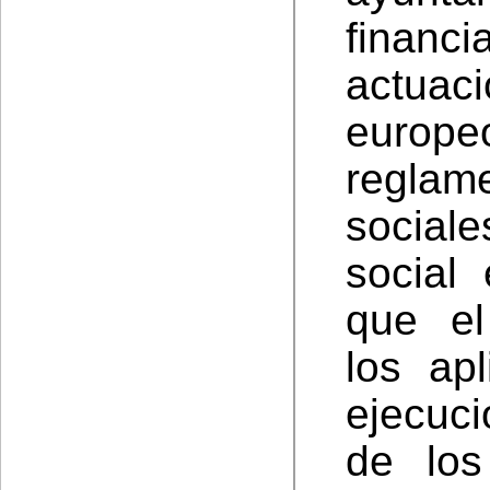
financi
actuac
europeo
reglam
social
social 
que el
los ap
ejecuci
de los