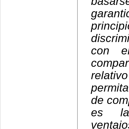
basarse
garan
princi
discrim
con e
compar
relati
permita
de comp
es la
ventajo