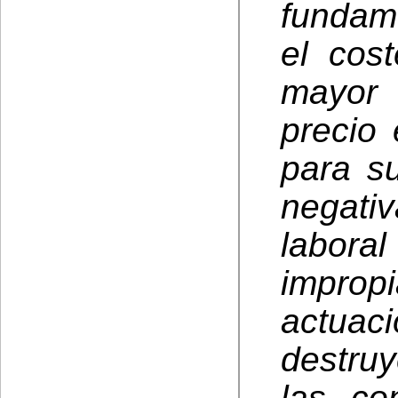
fundam
el cos
mayor 
precio 
para su
negat
labora
impropi
actu
destru
las co