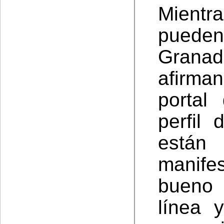
Mient
pueden
Granada
afirm
portal
perfil 
están
manif
bueno 
línea 