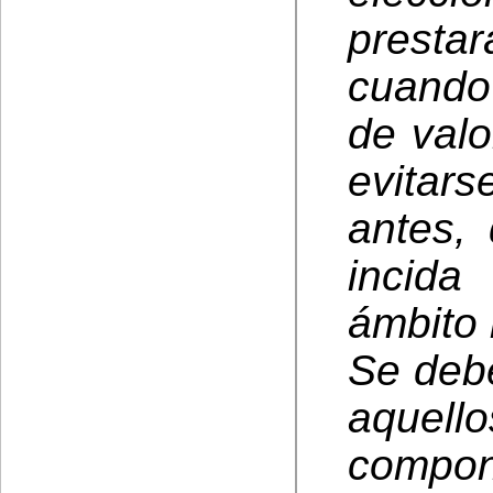
presta
cuando 
de val
evitar
antes, 
incida
ámbito 
Se deb
aquell
comp