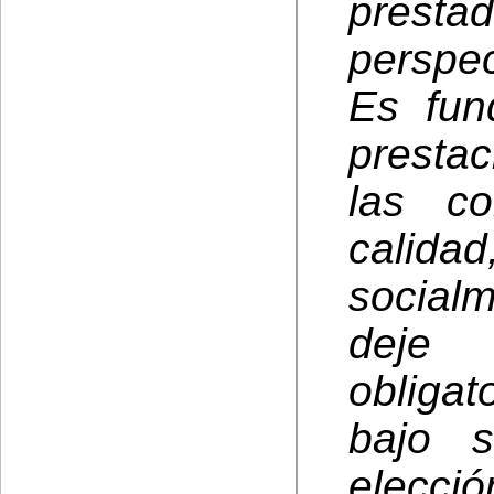
prest
perspec
Es fun
prestac
las c
calidad
social
deje
obligat
bajo 
elecc