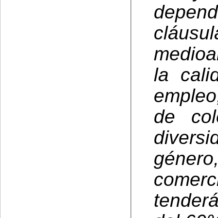
depen
cláu
medioa
la cal
empleo,
de col
diversi
género
comerci
tender