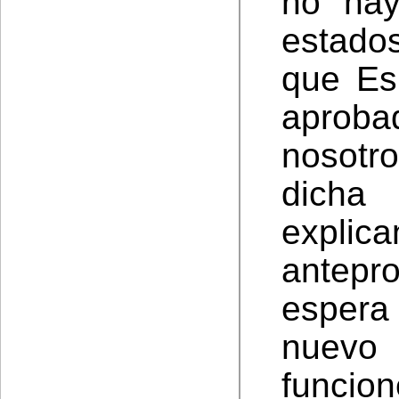
no hay
estado
que Es
aprobad
nosotr
dicha
expli
antepro
esper
nuevo
funcion