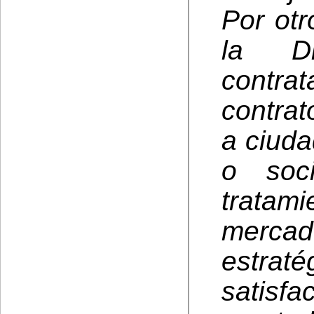
Por otr
la Di
contrat
contrat
a ciuda
o soci
trata
merca
estrat
satisf