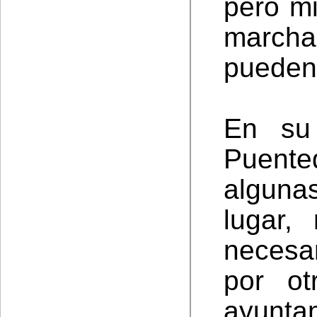
pero mi
march
pueden
En su 
Puente
alguna
lugar,
necesar
por ot
ayunt