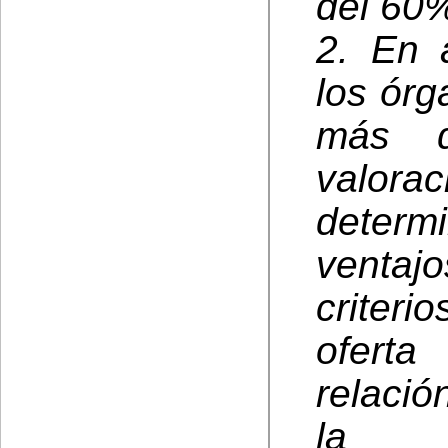
del 60%
2. En 
los órg
más d
valorac
determ
venta
criteri
ofert
relació
la ca