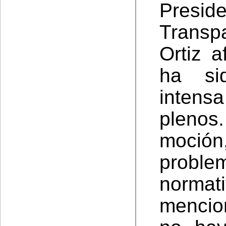
Presi
Transp
Ortiz 
ha si
intens
pleno
moció
probl
norma
mencio