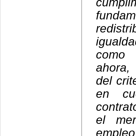
cumplim
fundam
redist
igualda
como 
ahora,
del cri
en cu
contrat
el mer
empl