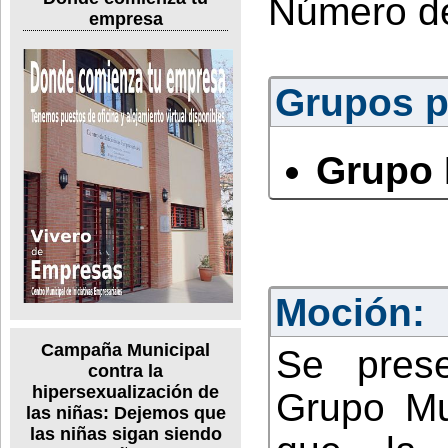
Número d
empresa
Grupos po
Grupo 
Moción:
Campaña Municipal
Se pres
contra la
hipersexualización de
Grupo Mu
las niñas: Dejemos que
las niñas sigan siendo