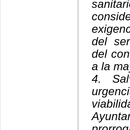
sanit
consid
exigen
del ser
del con
a la ma
4. Sa
urgenc
viabi
Ayunt
prorro