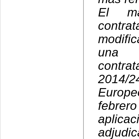
El ma
contra
modifi
una n
contra
2014/
Europe
febrer
aplica
adjudi