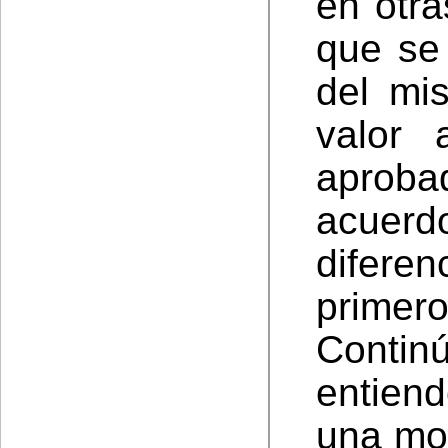
en otra
que se
del mi
valor 
aproba
acuer
difere
prime
Conti
entien
una mo