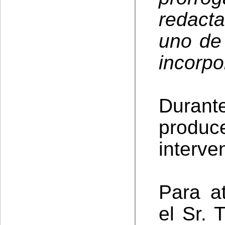
redact
uno de
incorpo
Durante
prod
interve
Para a
el Sr. 