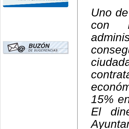
Uno de
con 
admini
conseg
ciudad
contra
económ
15% en
El din
Ayunt