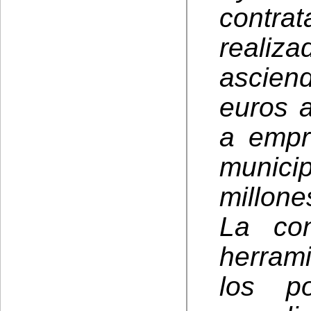
contr
realiz
ascien
euros 
a empr
munic
millone
La con
herrami
los p