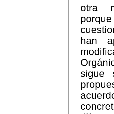
otra 
porque
cuesti
han a
modif
Orgáni
sigue 
propue
acuer
concr