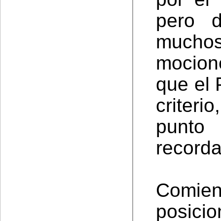
pero 
much
mocion
que el 
criteri
punto
recorda
Comi
posici