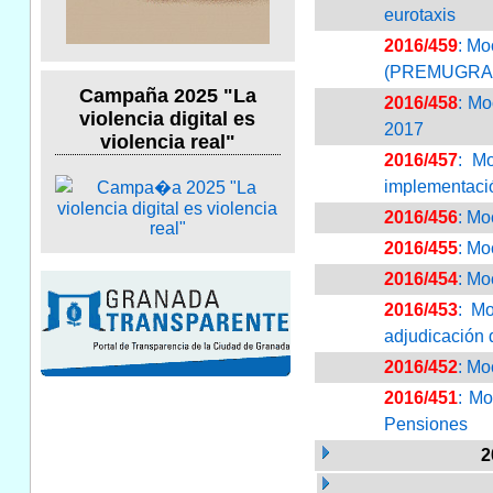
eurotaxis
2016/459
: Mo
(PREMUGRA 
Campaña 2025 "La
2016/458
: Mo
violencia digital es
2017
violencia real"
2016/457
: M
implementació
2016/456
: Mo
2016/455
: Mo
2016/454
: Mo
2016/453
: M
adjudicación d
2016/452
: Mo
2016/451
: Mo
Pensiones
2