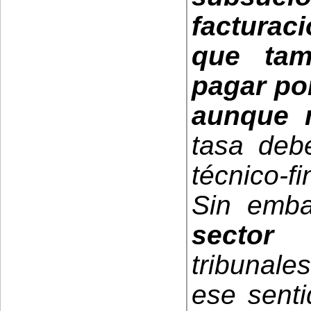
facturac
que tam
pagar por
aunque n
tasa debe
técnico-fi
Sin emba
sector 
tribunale
ese senti