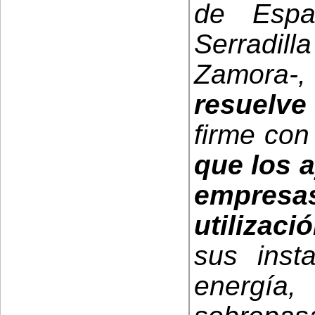
de Espa
Serradill
Zamora
resuelv
firme con
que los 
empresas 
utilizac
sus inst
energí