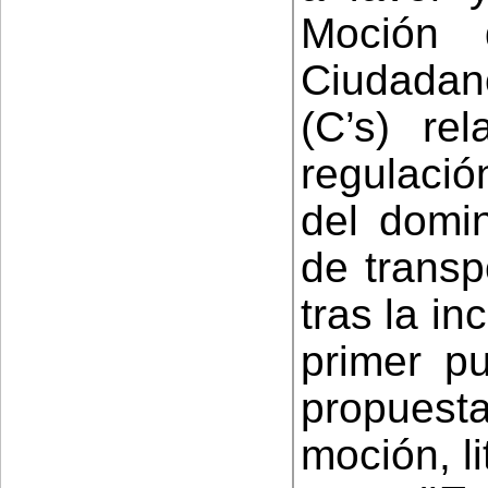
Moción 
Ciudadano
(C’s) re
regulació
del domin
de transp
tras la in
primer pu
propuesta
moción, l