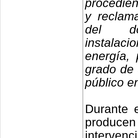
procedien
y reclama
del do
instala
energía, 
grado de 
público e
Durante e
produ
intervenc