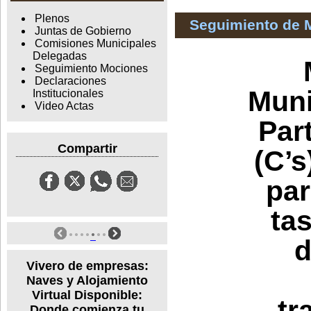
Plenos
Seguimiento de 
Juntas de Gobierno
Comisiones Municipales
Delegadas
Seguimiento Mociones
Declaraciones
Muni
Institucionales
Video Actas
Par
Compartir
(C’s
par
tas
d
Vivero de empresas:
Naves y Alojamiento
Virtual Disponible:
tr
Donde comienza tu