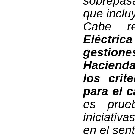
sobrepasa
que incluy
Cabe r
Eléctric
gestion
Haciend
los crit
para el c
es prue
iniciativ
en el sen