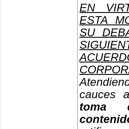
EN VIR
ESTA M
SU DEB
SIGUI
ACUERD
CORPOR
Atendien
cauces a 
toma d
contenid