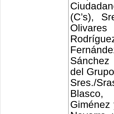
Ciudadano
(C’s), S
Olivare
Rodrígue
Fernández
Sánchez 
del Grupo
Sres./Sr
Blasco,
Giménez y