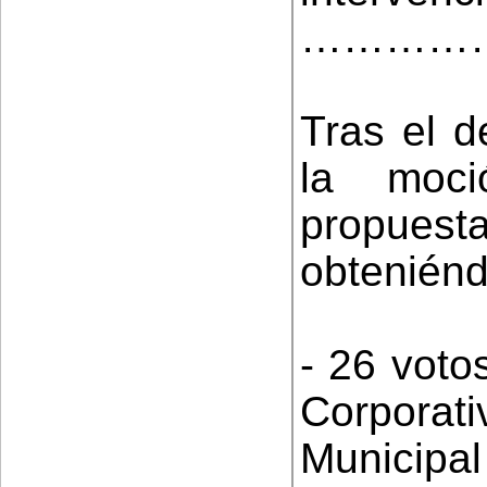
…………
Tras el d
la moci
propuest
obteniénd
- 26 voto
Corporat
Municip