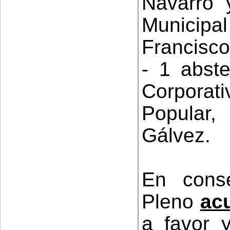
Navarro 
Municip
Francisco
- 1 abste
Corpora
Popular,
Gálvez.
En conse
Pleno
ac
a favor 