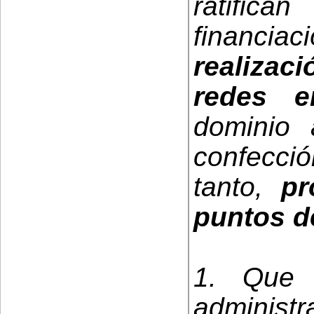
ratifi
financia
realiza
redes e
dominio 
confecció
tanto,
pr
puntos d
1. Que l
administr