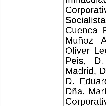
Corporat
Socialist
Cuenca R
Muñoz A
Oliver L
Peis, D
Madrid, D
D. Eduar
Dña. Mar
Corporati