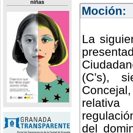
niñas
Moción:
La siguie
presentad
Ciudadano
(C’s), 
Concejal,
relativ
regulació
del domin