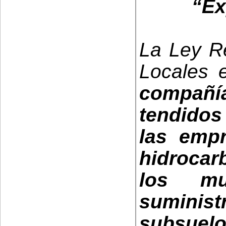
“Ex
La Ley R
Locales 
compañí
tendidos
las emp
hidroca
los mu
suminis
subsu