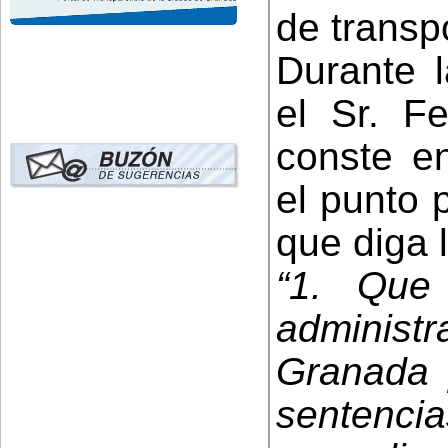
de transp
Durante l
el Sr. F
conste en
el punto 
que diga l
“1. Que 
administr
Granada 
sentencia