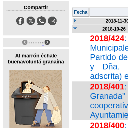
Compartir
Fecha
2018-11-3
2018-10-26
2018/424
Municipal
Partido d
Al marrón échale
buenavoluntá granaína
y Dña. P
adscrita) 
2018/401
Granada” r
cooperati
Ayuntamie
2018/400