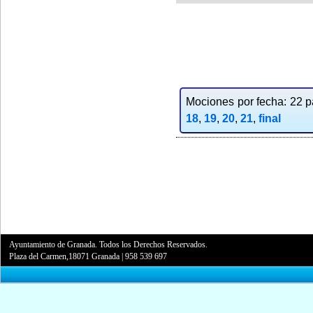
Mociones por fecha: 22 pa
18
,
19
,
20
,
21
,
final
Ayuntamiento de Granada. Todos los Derechos Reservados.
Plaza del Carmen,18071 Granada
|
958 539 697