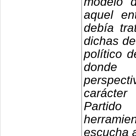
modelo d
aquel en
debía tra
dichas d
político 
donde 
perspec
carácter
Partido
herrami
escucha a