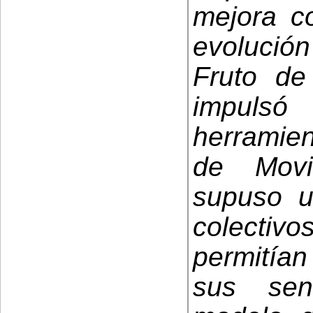
mejora c
evolución
Fruto de
impuls
herramien
de Movi
supuso u
colecti
permitía
sus sen