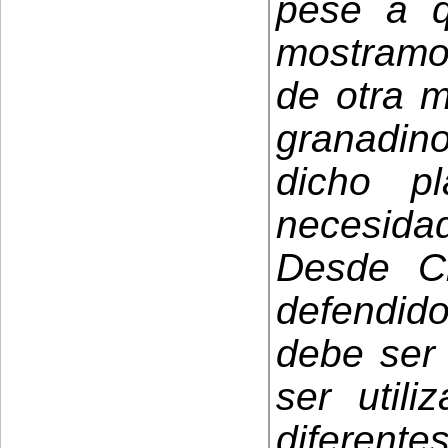
pese a q
mostramo
de otra 
granadin
dicho p
necesida
Desde C
defendido
debe ser
ser utili
diferent