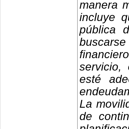
manera má
incluye q
pública 
buscarse
financier
servicio,
esté ad
endeudami
La movili
de conti
planifica