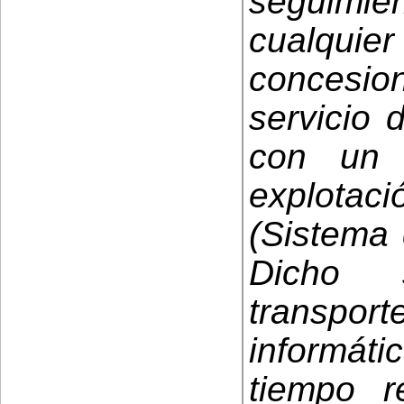
seguimi
cualqu
concesio
servicio 
con un 
explot
(Sistema 
Dicho s
transpo
informát
tiempo r