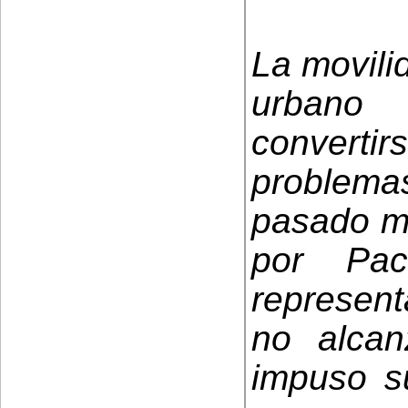
La movili
urbano 
convertir
problem
pasado me
por Pa
represent
no alca
impuso s