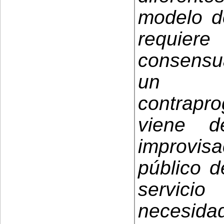
modelo de
requiere
consensua
un i
contrapr
viene d
improvisa
público 
servici
necesidad