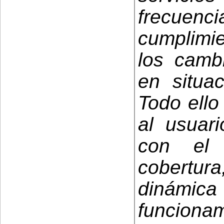
frecue
cumplimie
los cambi
en situa
Todo ello
al usuari
con el 
cobertur
dinámica
funcionam