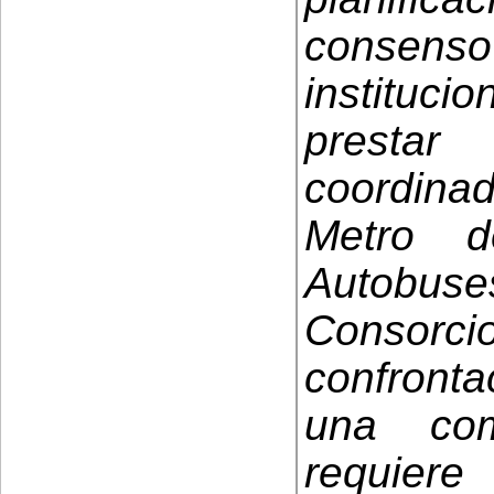
consen
instituci
prestar
coordinad
Metro 
Autobus
Consorcio
confronta
una com
requier