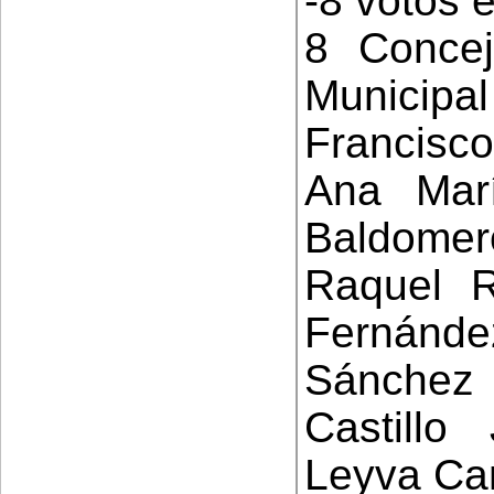
-8 votos e
8 Concej
Municipal
Francisc
Ana Mar
Baldomer
Raquel R
Fernánd
Sánchez
Castill
Leyva Ca