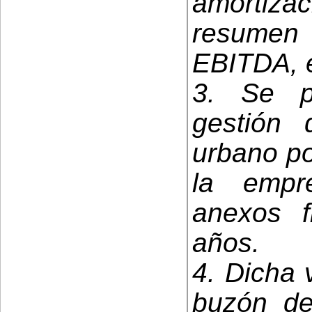
amortizac
resumen
EBITDA, e
3. Se p
gestión 
urbano po
la empr
anexos f
años.
4. Dicha 
buzón d