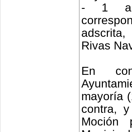
- 1 ab
correspo
adscrita,
Rivas Nav
En con
Ayuntam
mayoría (
contra, 
Moción 