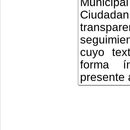
Municipa
Ciudad
transpare
seguimien
cuyo tex
forma í
presente 