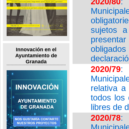
2020/80
:
Municipal
obligatori
sujetos a
presentar
obligado
Innovación en el
Ayuntamiento de
declaració
Granada
2020/79
:
Municipa
relativa 
todos los
libres de 
2020/78
:
Municipa