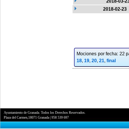
2018-03-2
2018-02-23
Mociones por fecha: 22 pa
18
,
19
,
20
,
21
,
final
Ayuntamiento de Granada. Todos los Derechos Reservados.
Plaza del Carmen,18071 Granada
|
958 539 697