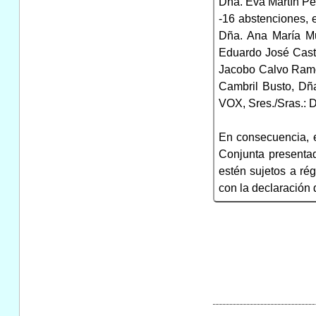
Dña. Eva Martín Pé
-16 abstenciones, 
Dña. Ana María Mu
Eduardo José Casti
Jacobo Calvo Ramos
Cambril Busto, Dña
VOX, Sres./Sras.: 
En consecuencia, 
Conjunta presenta
estén sujetos a ré
con la declaración 