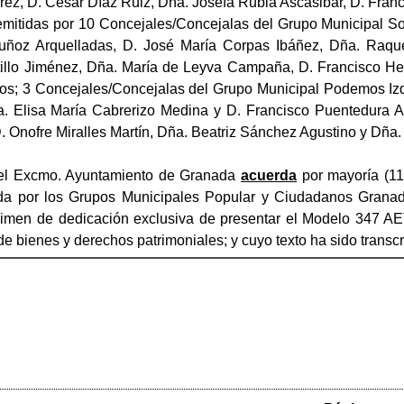
rez, D. César Díaz Ruiz, Dña. Josefa Rubia Ascasibar, D. Fran
emitidas por 10 Concejales/Concejalas del Grupo Municipal Soc
ñoz Arquelladas, D. José María Corpas Ibáñez, Dña. Raque
llo Jiménez, Dña. María de Leyva Campaña, D. Francisco Herr
; 3 Concejales/Concejalas del Grupo Municipal Podemos Izqui
. Elisa María Cabrerizo Medina y D. Francisco Puentedura A
D. Onofre Miralles Martín, Dña. Beatriz Sánchez Agustino y Dñ
el Excmo. Ayuntamiento de Granada
acuerda
por mayoría (11
da por los Grupos Municipales Popular y Ciudadanos Granada
gimen de dedicación exclusiva de presentar el Modelo 347 AET
de bienes y derechos patrimoniales; y cuyo texto ha sido transcri