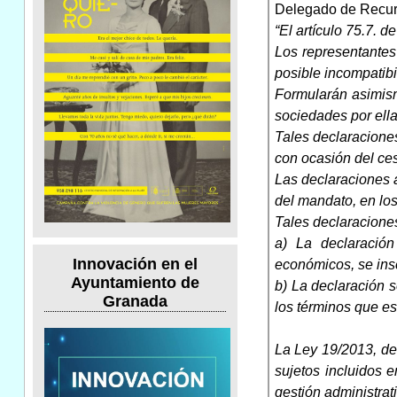
Delegado de Recurs
“El artículo 75.7. 
Los representantes
posible incompatib
Formularán asimism
sociedades por ella
Tales declaracione
con ocasión del ces
Las declaraciones a
del mandato, en los
Tales declaraciones
a) La declaración
Innovación en el
económicos, se insc
Ayuntamiento de
b) La declaración s
Granada
los términos que es
La Ley 19/2013, de 
sujetos incluidos e
gestión administra