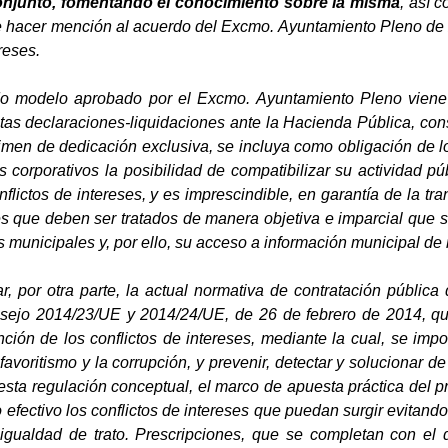
onjunto, fomentando el conocimiento sobre la misma
, así 
 hacer mención al acuerdo del Excmo. Ayuntamiento Pleno de 29
reses.
ado modelo aprobado por el Excmo. Ayuntamiento Pleno vien
intas declaraciones-liquidaciones ante la Hacienda Pública, co
gimen de dedicación exclusiva, se incluya como obligación de 
s corporativos la posibilidad de compatibilizar su actividad pú
flictos de intereses, y es imprescindible, en garantía de la t
s que deben ser tratados de manera objetiva e imparcial que s
s municipales y, por ello, su acceso a información municipal de 
, por otra parte, la actual normativa de contratación pública
sejo 2014/23/UE y 2014/24/UE, de 26 de febrero de 2014, que
nción de los conflictos de intereses, mediante la cual, se im
l favoritismo y la corrupción, y prevenir, detectar y solucionar 
 esta regulación conceptual, el marco de apuesta práctica del 
efectivo los conflictos de intereses que puedan surgir evitando
 igualdad de trato. Prescripciones, que se completan con e