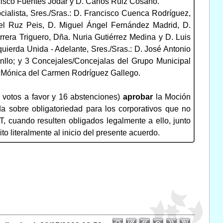
cisco Fuentes Jódar y D. Carlos Ruiz Cosano.
ialista, Sres./Sras.: D. Francisco Cuenca Rodríguez,
l Ruz Peis, D. Miguel Ángel Fernández Madrid, D.
era Triguero, Dña. Nuria Gutiérrez Medina y D. Luis
erda Unida - Adelante, Sres./Sras.: D. José Antonio
nllo; y 3 Concejales/Concejalas del Grupo Municipal
a. Mónica del Carmen Rodríguez Gallego.
 votos a favor y 16 abstenciones)
aprobar
la Moción
 sobre obligatoriedad para los corporativos que no
, cuando resulten obligados legalmente a ello, junto
to literalmente al inicio del presente acuerdo.