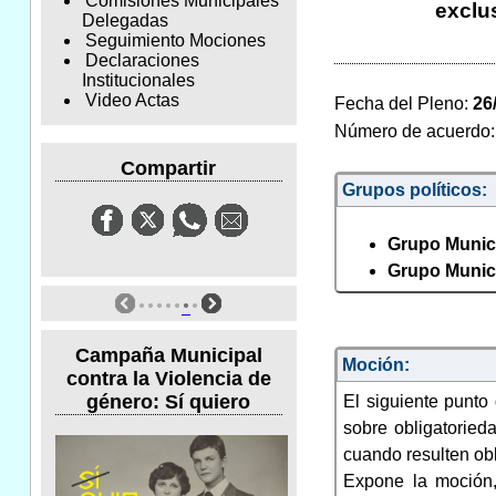
Comisiones Municipales
exclu
Delegadas
Seguimiento Mociones
Declaraciones
Institucionales
Video Actas
Fecha del Pleno:
26
Número de acuerdo
Compartir
Grupos políticos:
Grupo Munici
Grupo Munic
Campaña Municipal
Moción:
contra la Violencia de
género: Sí quiero
El siguiente punt
sobre obligatoried
cuando resulten obl
Expone la moción,