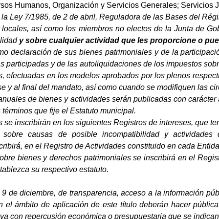
os Humanos, Organización y Servicios Generales; Servicios Ju
de la Ley 7/1985, de 2 de abril, Reguladora de las Bases del Ré
 locales, así como los miembros no electos de la Junta de Go
ilidad
y sobre cualquier actividad que les proporcione o p
o declaración de sus bienes patrimoniales y de la participaci
s participadas y de las autoliquidaciones de los impuestos sob
s, efectuadas en los modelos aprobados por los plenos respecti
e y al final del mandato, así como cuando se modifiquen las ci
nuales de bienes y actividades serán publicadas con carácter a
 términos que fije el Estatuto municipal.
 se inscribirán en los siguientes Registros de intereses, que te
 sobre causas de posible incompatibilidad y actividades
ribirá, en el Registro de Actividades constituido en cada Entida
obre bienes y derechos patrimoniales se inscribirá en el Regis
tablezca su respectivo estatuto.
9 de diciembre, de transparencia, acceso a la información públ
n el ámbito de aplicación de este título deberán hacer pública
tiva con repercusión económica o presupuestaria que se indican