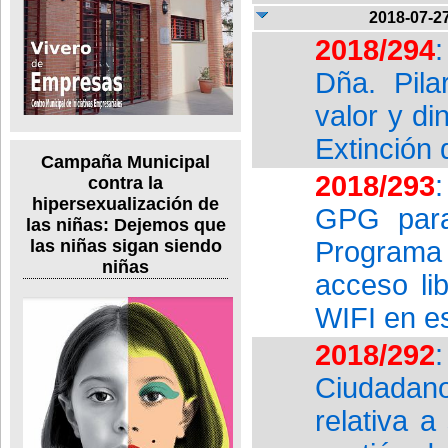
2018-07-2
2018/294
Dña. Pila
valor y di
Extinción
Campaña Municipal
2018/293
contra la
hipersexualización de
GPG para
las niñas: Dejemos que
Programa 
las niñas sigan siendo
niñas
acceso lib
WIFI en es
2018/292
Ciudadan
relativa a