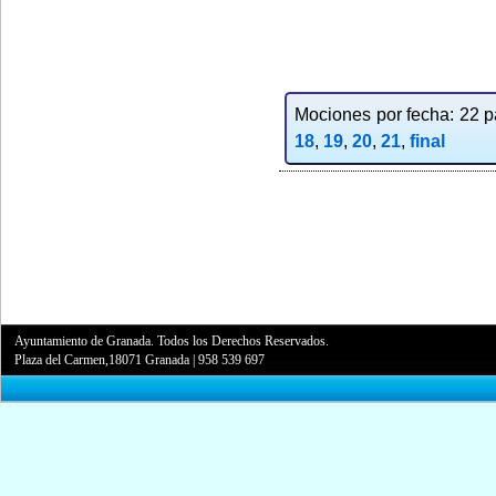
Mociones por fecha: 22 pa
18
,
19
,
20
,
21
,
final
Ayuntamiento de Granada. Todos los Derechos Reservados.
Plaza del Carmen,18071 Granada
|
958 539 697