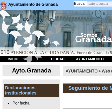
Buscar
Ayuntamiento de Granada
010
ATENCION A LA CIUDADANÍA. Fuera de Granada 9
INICIO
CIUDAD
AYUNTAMIENTO
Ayto.Granada
AYUNTAMIENTO > Web of
Seguimiento de 
Declaraciones
Institucionales
Por fecha