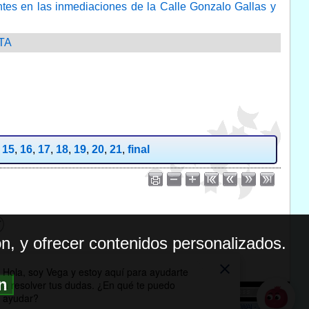
ntes en las inmediaciones de la Calle Gonzalo Gallas y
ETA
,
15
,
16
,
17
,
18
,
19
,
20
,
21
,
final
n, y ofrecer contenidos personalizados.
ón
BILIDAD
ICA DE PRIVACIDAD