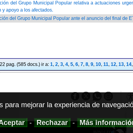
ción del Grupo Municipal Popular relativa a actuaciones urge
n y apoyo a los afectados.
ción del Grupo Municipal Popular ante el anuncio del final de 
2 pag. (585 docs.) ir a:
1
,
2
,
3
,
4
,
5
,
6
,
7
,
8
,
9
,
10
,
11
,
12
,
13
,
14
os para mejorar la experiencia de navegació
Aceptar
-
Rechazar
-
Más informaci
MAPA WEB
|
ACCESI
AVISO LEGAL
|
POLIT