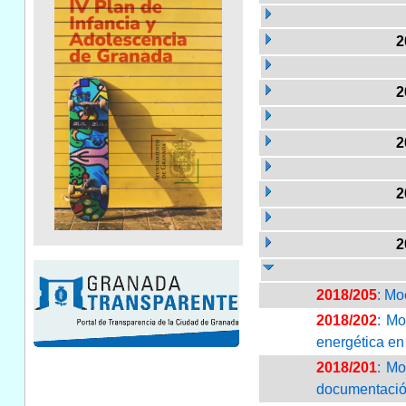
2
2
2
2
2
2018/205
: Mo
2018/202
: Mo
energética en
2018/201
: Mo
documentación