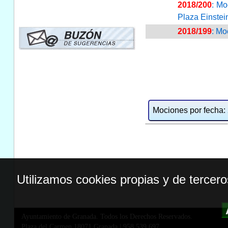
2018/200
: Mo
Plaza Einstei
2018/199
: Mo
Mociones por fecha: 2
Utilizamos cookies propias y de tercer
Ayuntamiento de Granada. Todos los Derechos Reservados.
Plaza del Carmen,18071 Granada
|
958 539 697