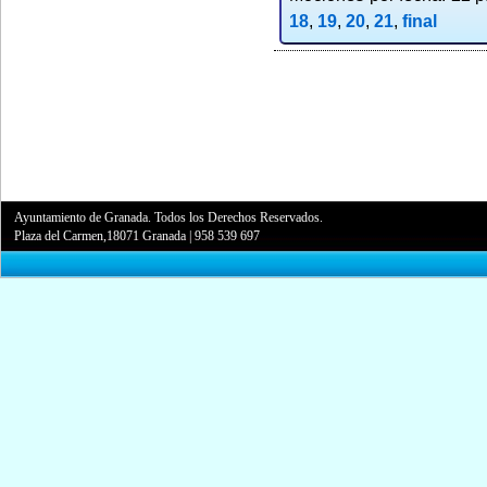
18
,
19
,
20
,
21
,
final
Ayuntamiento de Granada. Todos los Derechos Reservados.
Plaza del Carmen,18071 Granada
|
958 539 697