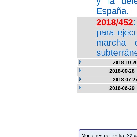
y la def
España.
2018/452
para ejec
marcha d
subterrán
2018-10-2
2018-09-28
2018-07-2
2018-06-29
Mociones por fecha: 22 pa