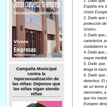
1. Dado que, 
España era d
Unión Europe
2. Dado que e
protección de
Unión».
3. Dado que, 
caracteriza p
ciudadanos en 
4. Dado que, 
mayor medida 
5. Dado que,
Campaña Municipal
tenga la naci
contra la
6. Dado que l
hipersexualización de
derechos: El d
las niñas: Dejemos que
de un tercer 
las niñas sigan siendo
nacionales, a
niñas
que los nacio
Europeo desig