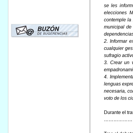
se les infor
elecciones M
contemple la 
municipal de 
dependencias
2. Informar 
cualquier ges
sufragio activ
3. Crear un 
empadronamien
4. Implement
lenguas expre
necesaria, co
voto de los c
Durante el tr
………………