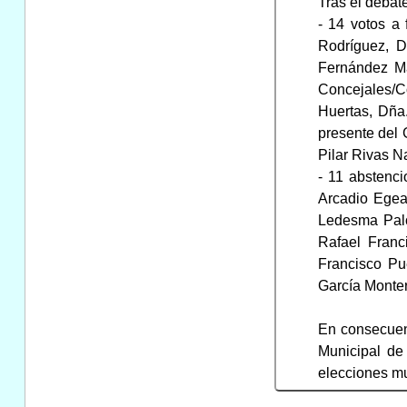
Tras el debat
- 14 votos a 
Rodríguez, D
Fernández Ma
Concejales/Co
Huertas, Dña
presente del 
Pilar Rivas N
- 11 abstenci
Arcadio Egea
Ledesma Palo
Rafael Franc
Francisco Pu
García Monter
En consecuen
Municipal de
elecciones mu