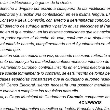
e las instituciones y órganos de la Unión.
derecho a dirigirse por escrito a cualquiera de las institucio
miembros y a recibir una contestación en esa misma lengua. E
Consejo y de la Comisión, con arreglo a determinadas condicio
: El derecho de sufragio activo y pasivo en las elecciones al 
o en el que residan, en las mismas condiciones que los nacio
a poder ejercer el derecho de voto, conforme a la dispuesto
a voluntad de hacerlo, cumplimentando en el Ayuntamiento en 
 cuenta que:
aración sólo se realiza una vez, no siendo necesario reiterarla 
sidente europeo ya ha manifestado anteriormente su intención d
 Parlamento Europeo, continúa inscrito en el Censo electoral t
se solicite formalmente lo contrario, se está inscrito de forma 
ridades españolas constatasen que el ciudadano europeo reside
 del Censo Electoral, siendo necesaria una posterior manifes
 vuelven a cumplirse los requisitos para ello.
ual, el Grupo Municipal de Ciudadanos
Granada
, comparece ant
ACUERDOS
a campaña informativa específica en Inglés, Francés y Alemán