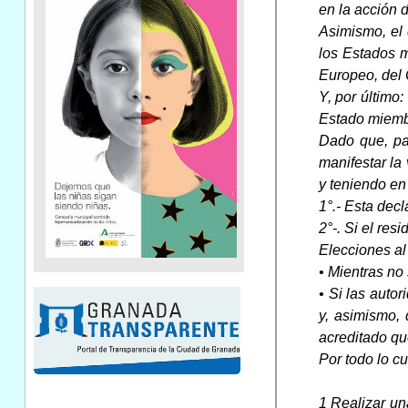
en la acción d
Asimismo, el 
los Estados 
Europeo, del 
Y, por último
Estado miembr
Dado que, par
manifestar l
y teniendo en
1°.- Esta decl
2°-. Si el re
Elecciones al
• Mientras no 
• Si las auto
y, asimismo,
acreditado que
Por todo lo c
1 Realizar un