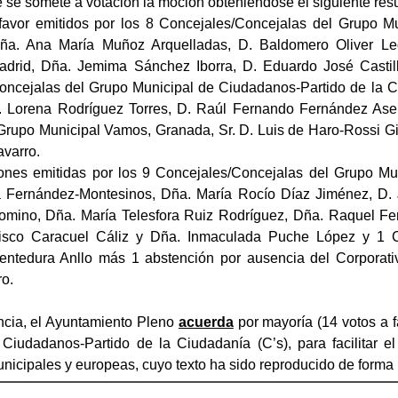
e se somete a votación la moción obteniéndose el siguiente resu
favor emitidos por los 8 Concejales/Concejalas del Grupo Mu
ña. Ana María Muñoz Arquelladas, D. Baldomero Oliver L
drid, Dña. Jemima Sánchez Iborra, D. Eduardo José Casti
ncejalas del Grupo Municipal de Ciudadanos-Partido de la Ci
. Lorena Rodríguez Torres, D. Raúl Fernando Fernández As
Grupo Municipal Vamos, Granada, Sr. D. Luis de Haro-Rossi Gi
avarro.
ones emitidas por los 9 Concejales/Concejalas del Grupo Mun
 Fernández-Montesinos, Dña. María Rocío Díaz Jiménez, D.
mino, Dña. María Telesfora Ruiz Rodríguez, Dña. Raquel Fe
isco Caracuel Cáliz y Dña. Inmaculada Puche López y 1 
entedura Anllo más 1 abstención por ausencia del Corporati
o.
cia, el Ayuntamiento Pleno
acuerda
por mayoría (14 votos a 
 Ciudadanos-Partido de la Ciudadanía (C’s), para facilitar 
nicipales y europeas, cuyo texto ha sido reproducido de forma 