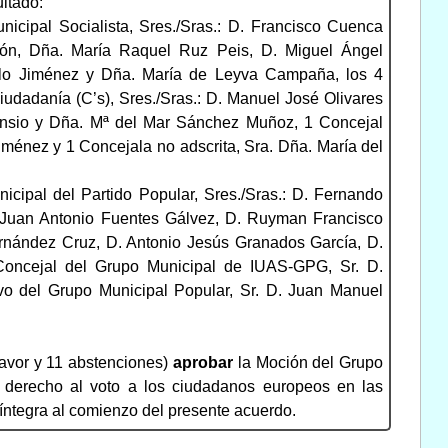
ltado:
nicipal Socialista, Sres./Sras.: D. Francisco Cuenca
eón, Dña. María Raquel Ruz Peis, D. Miguel Ángel
llo Jiménez y Dña. María de Leyva Campaña, los 4
udadanía (C’s), Sres./Sras.: D. Manuel José Olivares
ensio y Dña. Mª del Mar Sánchez Muñoz, 1 Concejal
ménez y 1 Concejala no adscrita, Sra. Dña. María del
icipal del Partido Popular, Sres./Sras.: D. Fernando
 Juan Antonio Fuentes Gálvez, D. Ruyman Francisco
rnández Cruz, D. Antonio Jesús Granados García, D.
Concejal del Grupo Municipal de IUAS-GPG, Sr. D.
vo del Grupo Municipal Popular, Sr. D. Juan Manuel
favor y 11 abstenciones)
aprobar
la Moción del Grupo
el derecho al voto a los ciudadanos europeos en las
íntegra al comienzo del presente acuerdo.