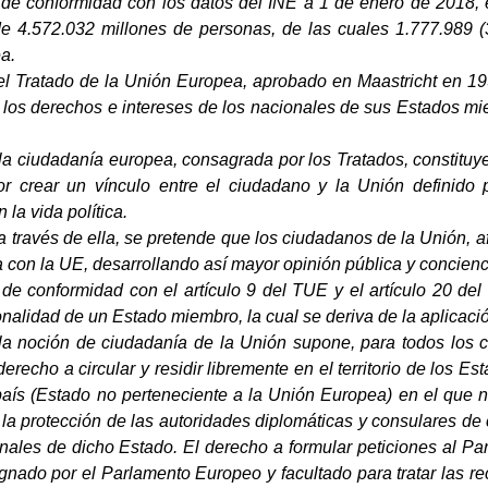
de conformidad con los datos del INE a 1 de enero de 2018, 
e 4.572.032 millones de personas, de las cuales 1.777.989 (
a.
l Tratado de la Unión Europea, aprobado en Maastricht en 1992
 los derechos e intereses de los nacionales de sus Estados mi
la ciudadanía europea, consagrada por los Tratados, constituye
or crear un vínculo entre el ciudadano y la Unión definido 
la vida política.
a través de ella, se pretende que los ciudadanos de la Unión, 
con la UE, desarrollando así mayor opinión pública y concienci
 de conformidad con el artículo 9 del TUE y el artículo 20 d
onalidad de un Estado miembro, la cual se deriva de la aplicaci
a noción de ciudadanía de la Unión supone, para todos los ci
erecho a circular y residir libremente en el territorio de los E
país (Estado no perteneciente a la Unión Europea) en el que
 la protección de las autoridades diplomáticas y consulares d
nales de dicho Estado. El derecho a formular peticiones al Pa
nado por el Parlamento Europeo y facultado para tratar las re