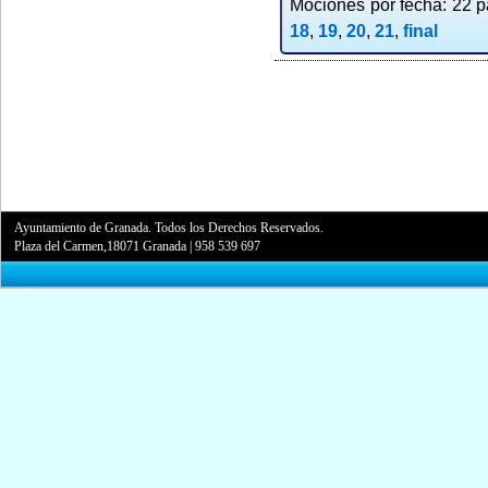
Mociones por fecha: 22 pa
18
,
19
,
20
,
21
,
final
Ayuntamiento de Granada. Todos los Derechos Reservados.
Plaza del Carmen,18071 Granada
|
958 539 697