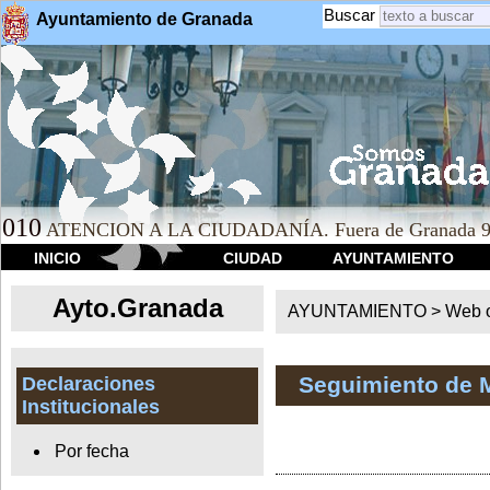
Buscar
Ayuntamiento de Granada
010
ATENCION A LA CIUDADANÍA. Fuera de Granada 9
INICIO
CIUDAD
AYUNTAMIENTO
Ayto.Granada
AYUNTAMIENTO > Web of
Seguimiento de 
Declaraciones
Institucionales
Por fecha