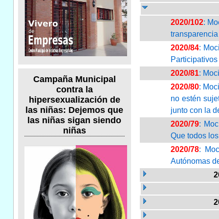
2020/102
: Mo
transparencia
2020/84
: Moc
Participativo
2020/81
: Moc
Campaña Municipal
2020/80
: Moc
contra la
no estén suje
hipersexualización de
las niñas: Dejemos que
junto con la 
las niñas sigan siendo
2020/79
: Moc
niñas
Que todos los 
2020/78
: Moc
Autónomas de 
2
2