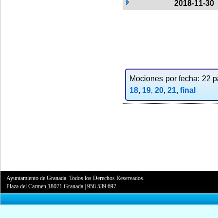
2018-11-30
Mociones por fecha: 22 pa
18
,
19
,
20
,
21
,
final
Ayuntamiento de Granada. Todos los Derechos Reservados.
Plaza del Carmen,18071 Granada
|
958 539 697