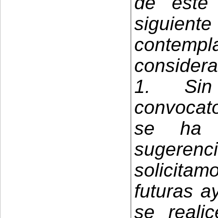
de este
siguien
contem
considera
1. Si
convocato
se ha r
sugerenci
solicita
futuras a
se realic