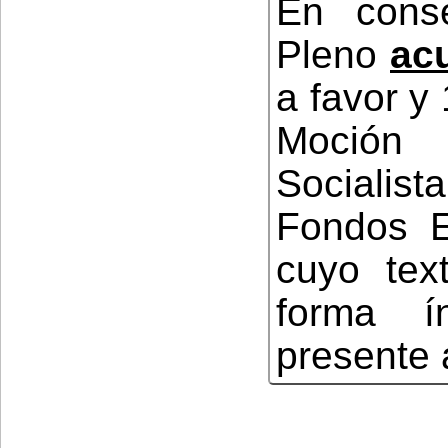
En conse
Pleno
ac
a favor y
Moción
Socialist
Fondos E
cuyo tex
forma í
presente 