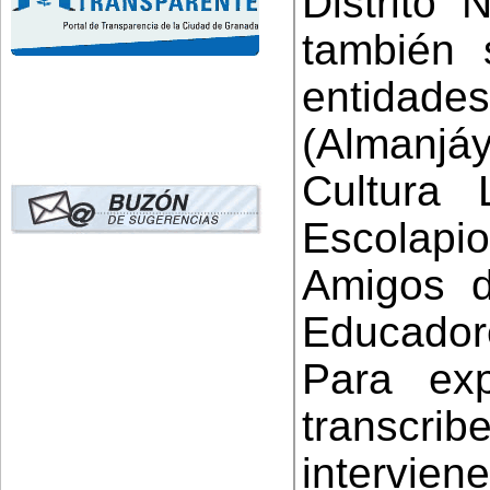
Distrito 
también s
entidad
(Almanjáy
Cultura 
Escolap
Amigos d
Educadore
Para ex
transcribe
intervien