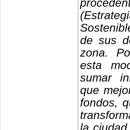
procede
(Estrate
Sostenibl
de sus de
zona. Po
esta moc
sumar in
que mejor
fondos, 
transform
la ciudad