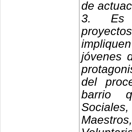
de actuac
3. Es 
proyect
impliqu
jóvenes d
protagoni
del proc
barrio 
Sociales
Maestr