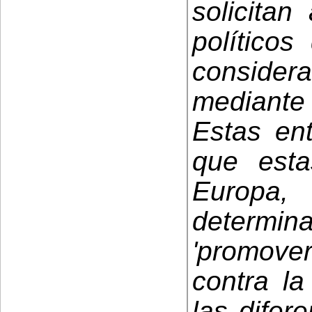
solicitan
político
conside
mediante 
Estas en
que est
Europa,
determ
'promover
contra la
las difer