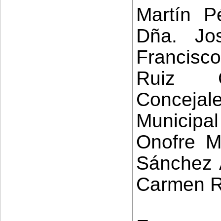
Martín P
Dña. Jo
Francisco
Ruiz 
Conceja
Municip
Onofre Mi
Sánchez 
Carmen R