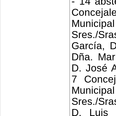
- 14 abst
Conceja
Municipa
Sres./Sra
García, D
Dña. Mar
D. José A
7 Concej
Municip
Sres./Sra
D. Luis