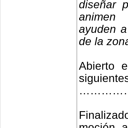
diseñar 
animen 
ayuden a
de la zon
Abierto 
siguiente
…………
Finaliza
moción a