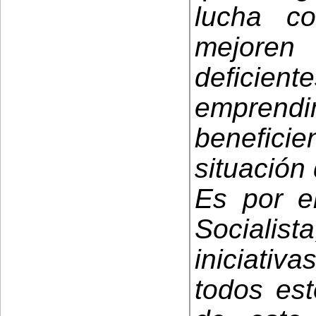
lucha co
mejore
deficient
emprendi
benefic
situación 
Es por e
Socialist
iniciati
todos est