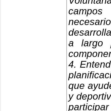
Voluntar
campos 
necesa
desarroll
a largo 
componen
4. Entend
planifica
que ayude
y deporti
particip