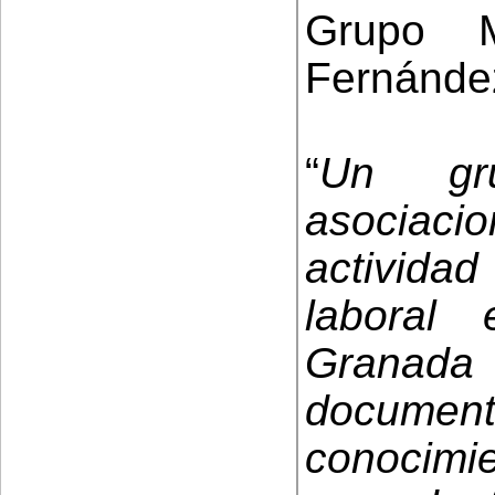
Grupo M
Fernánde
“
Un gr
asociac
actividad
laboral
Granada
documen
conoci