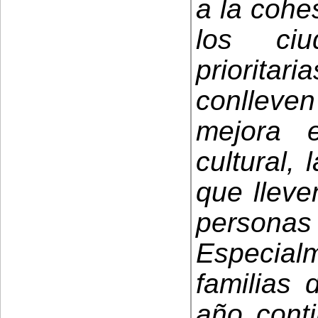
a la cohes
los ciu
priorita
conllev
mejora e
cultural,
que lleve
personas 
Especia
familias 
año conti