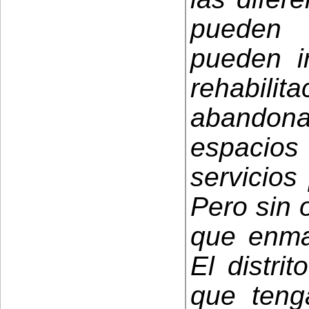
pueden 
pueden i
rehabili
abandona
espacio
servicios
Pero sin o
que enmar
El distri
que teng