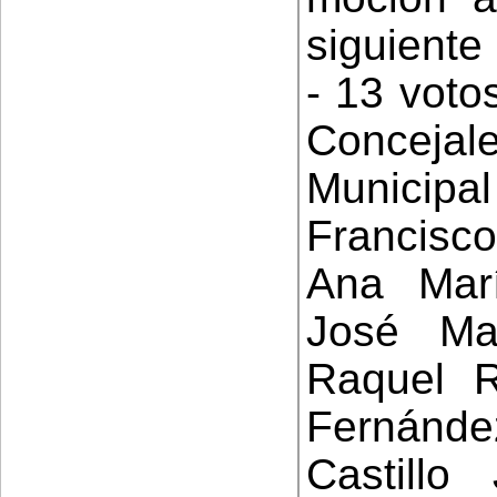
siguiente 
- 13 voto
Conceja
Municipal
Francisc
Ana Mar
José Ma
Raquel R
Fernánde
Castill