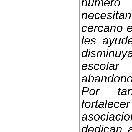
número 
necesi
cercano e
les ayude
disminu
escola
abandono
Por tan
fortalec
asociacio
dedican a