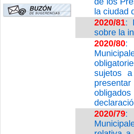
de los Pre
la ciudad
2020/81
: 
sobre la i
2020/80
:
Municipal
obligatori
sujetos a
presentar
obligado
declaració
2020/79
:
Municipa
relativa 