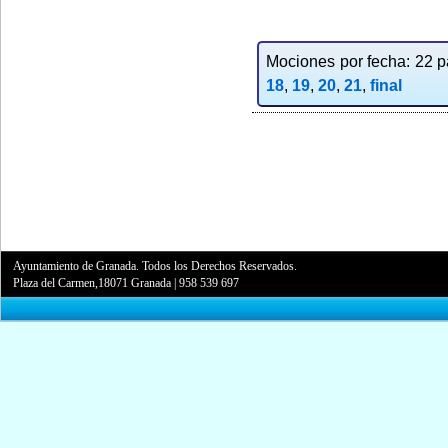
Mociones por fecha: 22 pa
18
,
19
,
20
,
21
,
final
Ayuntamiento de Granada. Todos los Derechos Reservados.
Plaza del Carmen,18071 Granada
|
958 539 697