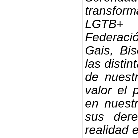
transfo
LGTB+ 
Federaci
Gais, Bi
las disti
de nuest
valor el 
en nuest
sus der
realidad e