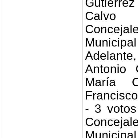
Gutiérre
Calvo
Conceja
Municipal
Adelant
Antonio 
María 
Francisco
- 3 votos
Conceja
Municip