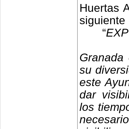
Huertas A
siguiente 
“
EXP
Granada 
su divers
este Ayu
dar visib
los tiemp
necesar