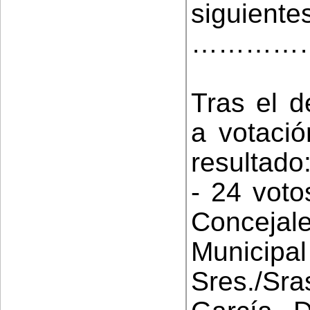
siguiente
…………
Tras el d
a votació
resultado
- 24 voto
Conceja
Municipa
Sres./Sra