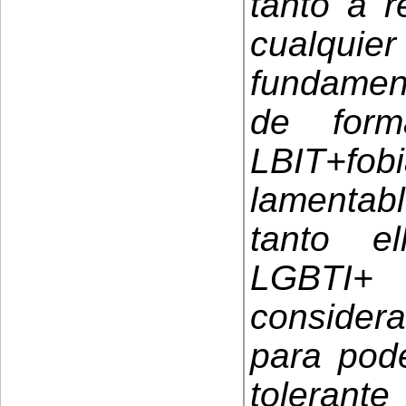
tanto a r
cualqui
fundament
de form
LBIT+f
lamentab
tanto e
LGBTI
conside
para pod
tolerant