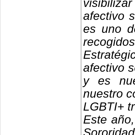
visibiliz
afectivo 
es uno de
recogi
Estraté
afectivo 
y es nue
nuestro c
LGBTI+ tr
Este año,
Sorori