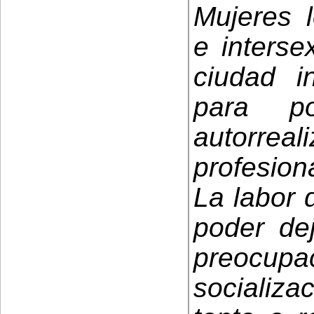
Mujeres l
e interse
ciudad i
para po
autorrea
profesiona
La labor 
poder dej
preocu
socializa