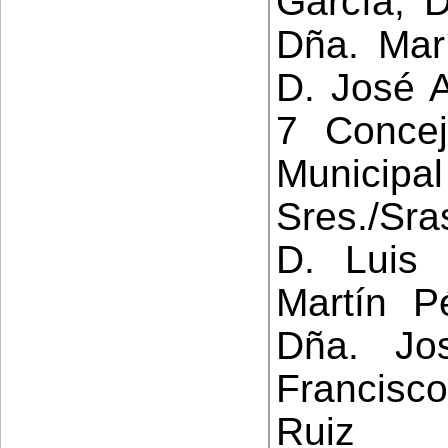
García, D
Dña. Mar
D. José A
7 Concej
Municip
Sres./Sra
D. Luis
Martín P
Dña. Jo
Francisco
Ruiz