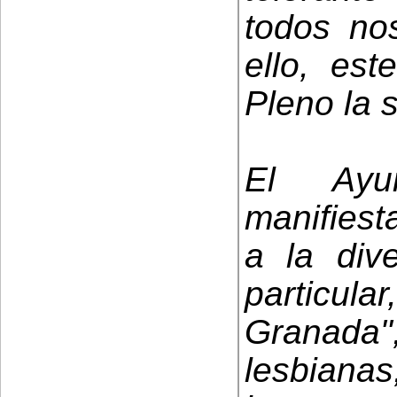
todos nos
ello, est
Pleno la s
El Ayu
manifiest
a la div
particul
Granada
lesbian