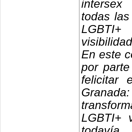
interse
todas las
LGBTI+
visibilida
En este c
por parte
felicitar
Granada: 
transfor
LGBTI+ v
todavía