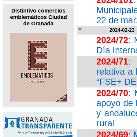
Municipal
Distintivo comercios
emblemáticos Ciudad
22 de marz
de Granada
2024-02-23
2024/72
: 
Día Intern
2024/71
:
relativa a
“FSE+ DE
2024/70
: 
apoyo de 
y andaluc
rural
2024/69
: 