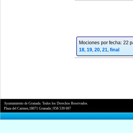
Mociones por fecha: 22 pa
18
,
19
,
20
,
21
,
final
Ayuntamiento de Granada. Todos los Derechos Reservados.
Plaza del Carmen,18071 Granada
|
958 539 697