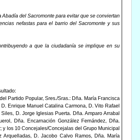
 la Abadía del Sacromonte para evitar que se conviertan
ncias nefastas para el barrio del Sacromonte y sus
contribuyendo a que la ciudadanía se implique en su
sultado:
del Partido Popular, Sres./Sras.: Dña. María Francisca
 D. Enrique Manuel Catalina Carmona, D. Vito Rafael
Siles, D. Jorge Iglesias Puerta. Dña. Amparo Arrabal
uerol, Dña. Encarnación González Fernández, Dña.
 y los 10 Concejales/Concejalas del Grupo Municipal
oz Arquelladas, D. Jacobo Calvo Ramos, Dña. María