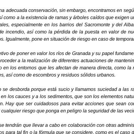
una adecuada conservación, sin embargo, encontramos en seg
sí como a la existencia de ramas y árboles caídos que exigen un
les, especialmente en los barrios del Sacromonte y del Albai
e incendio, así como la pérdida de la puesta en valor de nue
s. Igualmente, pone en situación de riesgo en caso de tempora
jetivo de poner en valor los ríos de Granada y su papel fundam
proceder a la realización de diferentes actuaciones de manteni
 en los entornos que les afectan de manera directa, como la r
es, así como de escombros y residuos sólidos urbanos.
 se desborda porque está sucio y llamamos suciedad a las ram
 en los cauces y a los sedimentos, que son los elementos natur
n. Hay que ser cuidadosos para evitar acciones que sean co
r cualquier riesgo que ponga en peligro la seguridad de las veci
se tendrán que llevar a cabo en colaboración con otras admini
os para tal fin o la fórmula que se considere, como es el caso