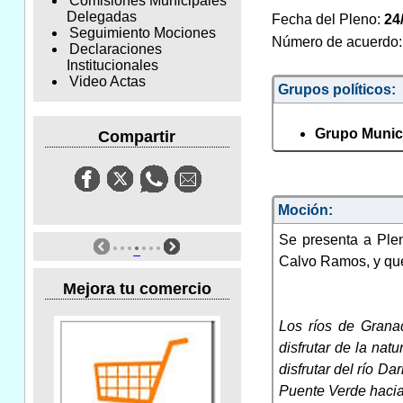
Comisiones Municipales
Delegadas
Fecha del Pleno:
24
Seguimiento Mociones
Número de acuerdo
Declaraciones
Institucionales
Video Actas
Grupos políticos:
Grupo Munici
Compartir
Moción:
Se presenta a Ple
Calvo Ramos, y que 
Mejora tu comercio
Los ríos de Granad
disfrutar de la na
disfrutar del río D
Puente Verde hacia 