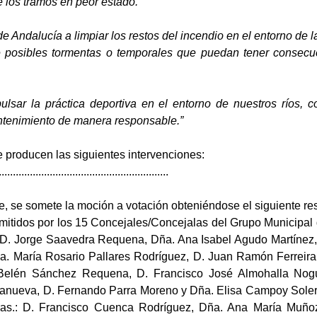
e los tramos en peor estado.
a de Andalucía a limpiar los restos del incendio en el entorno de
e posibles tormentas o temporales que puedan tener consecue
ulsar la práctica deportiva en el entorno de nuestros ríos, 
tenimiento de manera responsable.”
e producen las siguientes intervenciones:
............................................................
e, se somete la moción a votación obteniéndose el siguiente re
emitidos por los 15 Concejales/Concejalas del Grupo Municipal 
 D. Jorge Saavedra Requena, Dña. Ana Isabel Agudo Martínez,
a. María Rosario Pallares Rodríguez, D. Juan Ramón Ferreira 
 Belén Sánchez Requena, D. Francisco José Almohalla Nog
lanueva, D. Fernando Parra Moreno y Dña. Elisa Campoy Soler;
/Sras.: D. Francisco Cuenca Rodríguez, Dña. Ana María Muñ