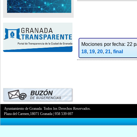
Mociones por fecha: 22 pa
18
,
19
,
20
,
21
,
final
Ayuntamiento de Granada. Todos los Derechos Reservados.
Plaza del Carmen,18071 Granada
|
958 539 697