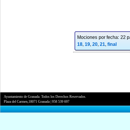
Mociones por fecha: 22 pa
18
,
19
,
20
,
21
,
final
Ayuntamiento de Granada. Todos los Derechos Reservados.
Plaza del Carmen,18071 Granada
|
958 539 697