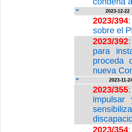
condena a
2023-12-22
2023/394
sobre el P
2023/392
para ins
proceda d
nueva Comi
2023-11-2
2023/355
impulsar 
sensibi
discapaci
2023/354