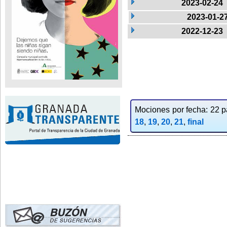
2023-02-24
2023-01-2
2022-12-23
Mociones por fecha: 22 pa
18
,
19
,
20
,
21
,
final