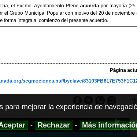
cia, el Excmo. Ayuntamiento Pleno
acuerda
por mayoría (25 
r el Grupo Municipal Popular con motivo del 20 de noviembre c
e forma íntegra al comienzo del presente acuerdo.
Página actu
ranada.org/segmociones.nsf/byclave/83103FB817E753F1
os para mejorar la experiencia de navegació
Aceptar
-
Rechazar
-
Más informaci
MAPA WEB
|
ACCESI
AVISO LEGAL
|
POLIT