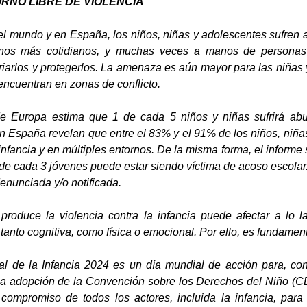
RNO LIBRE DE VIOLENCIA
el mundo y en España, los niños, niñas y adolescentes sufren a
nos más cotidianos, y muchas veces a manos de personas 
criarlos y protegerlos. La amenaza es aún mayor para las niñas
encuentran en zonas de conflicto.
e Europa estima que 1 de cada 5 niños y niñas sufrirá abu
en España revelan que entre el 83% y el 91% de los niños, niña
infancia y en múltiples entornos. De la misma forma, el informe
de cada 3 jóvenes puede estar siendo víctima de acoso escolar.
denunciada y/o notificada.
roduce la violencia contra la infancia puede afectar a lo l
tanto cognitiva, como física o emocional. Por ello, es fundamen
l de la Infancia 2024 es un día mundial de acción para, con
a adopción de la Convención sobre los Derechos del Niño (CD
compromiso de todos los actores, incluida la infancia, para