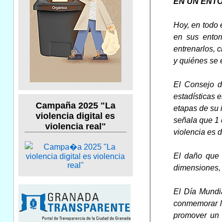
EN UN ENTO
Hoy, en todo 
en sus entor
entrenarlos, 
y quiénes se 
El Consejo d
estadísticas 
Campaña 2025 "La
etapas de su 
violencia digital es
señala que 1 
violencia real"
violencia es 
El daño que p
dimensiones, 
El Día Mundia
conmemorar l
promover un 