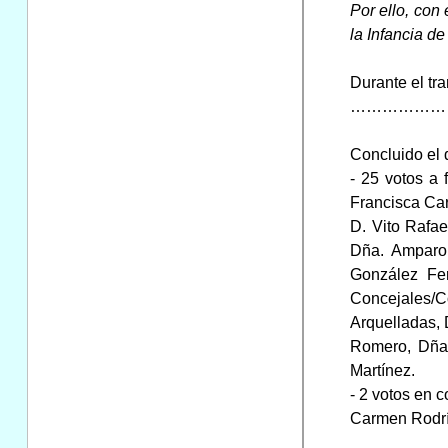
Por ello, co
la Infancia de
Durante el tr
………………………….......
Concluido el 
- 25 votos a 
Francisca Ca
D. Vito Rafae
Dña. Amparo 
González Fe
Concejales/C
Arquelladas,
Romero, Dña.
Martínez.
- 2 votos en 
Carmen Rodrí