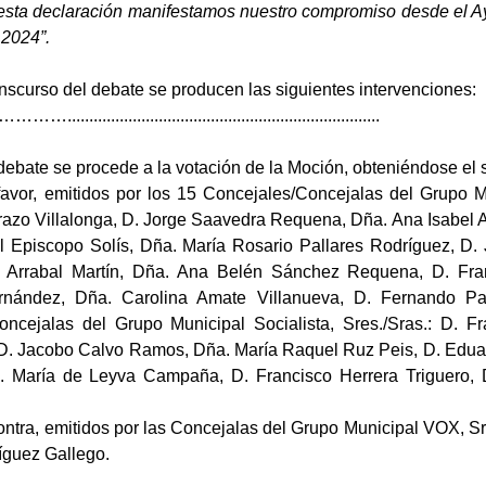
n esta declaración manifestamos nuestro compromiso desde el 
 2024”.
anscurso del debate se producen las siguientes intervenciones:
.................................................................
debate se procede a la votación de la Moción, obteniéndose el s
favor, emitidos por los 15 Concejales/Concejalas del Grupo Mu
razo Villalonga, D. Jorge Saavedra Requena, Dña. Ana Isabel 
l Episcopo Solís, Dña. María Rosario Pallares Rodríguez, D. 
Arrabal Martín, Dña. Ana Belén Sánchez Requena, D. Fra
rnández, Dña. Carolina Amate Villanueva, D. Fernando P
oncejalas del Grupo Municipal Socialista, Sres./Sras.: D.
 D. Jacobo Calvo Ramos, Dña. María Raquel Ruz Peis, D. Edua
 María de Leyva Campaña, D. Francisco Herrera Triguero, 
contra, emitidos por las Concejalas del Grupo Municipal VOX, S
guez Gallego.