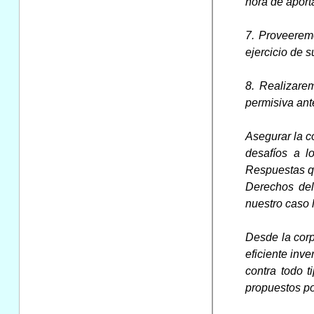
hora de aport
7. Proveeremo
ejercicio de 
8. Realizare
permisiva ante
Asegurar la c
desafíos a l
Respuestas qu
Derechos del
nuestro caso 
Desde la cor
eficiente inv
contra todo t
propuestos p