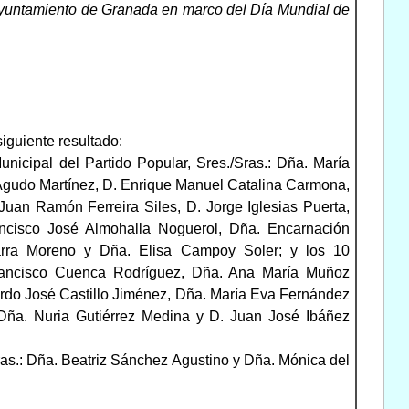
Ayuntamiento de Granada en marco del Día Mundial de
iguiente resultado:
nicipal del Partido Popular, Sres./Sras.: Dña. María
Agudo Martínez, D. Enrique Manuel Catalina Carmona,
Juan Ramón Ferreira Siles, D. Jorge Iglesias Puerta,
ncisco José Almohalla Noguerol, Dña. Encarnación
arra Moreno y Dña. Elisa Campoy Soler; y los 10
 Francisco Cuenca Rodríguez, Dña. Ana María Muñoz
rdo José Castillo Jiménez, Dña. María Eva Fernández
Dña. Nuria Gutiérrez Medina y D. Juan José Ibáñez
ras.: Dña. Beatriz Sánchez Agustino y Dña. Mónica del