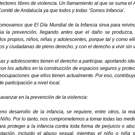
tectores libres de violencia. Un llamamiento al que se suma 
mité de Andalucía ya que todos y todas ‘Somos Infancia’.
omovamos que El Día Mundial de la Infancia sirva para reivindi
cia la prevención, llegando antes que el daño se produzca
 los propios, niños, niñas y adolescentes, porque tal y como e
s y ciudadanas de pleno derecho, y con el derecho a vivir sin v
ñas y adolescentes tienen el derecho a participar, aportando id
on los adultos en la construcción de espacios seguros y protect
reocupaciones que ellos tienen actualmente. Por eso, contribu
e participación a nivel local.
 avanzar en la prevención de la violencia:
eno desarrollo de la infancia, se requiere, entre otros, la r
Niño. Por lo tanto, nos comprometemos a tomar todas las medida
ra proteger a la infancia contra toda forma de perjuicio o abu
lotación, incluido el abuso sexual, mientras el niño o niña