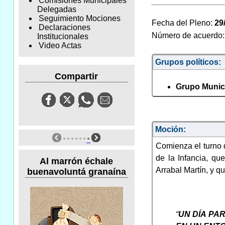
Comisiones Municipales
Delegadas
Seguimiento Mociones
Fecha del Pleno:
29
Declaraciones
Número de acuerdo
Institucionales
Video Actas
Grupos políticos:
Compartir
Grupo Munici
Moción:
Comienza el turno 
de la Infancia, q
Al marrón échale
Arrabal Martín, y qu
buenavoluntá granaína
“
UN DÍA PA