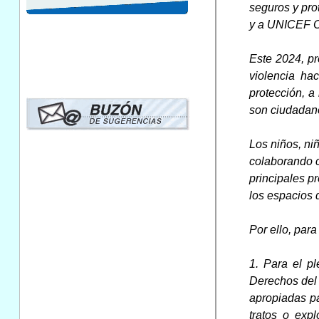
seguros y pro
y a UNICEF Co
Este 2024, pr
violencia ha
protección, a
son ciudadano
Los niños, ni
colaborando c
principales p
los espacios d
Por ello, para
1. Para el pl
Derechos del 
apropiadas pa
tratos o exp