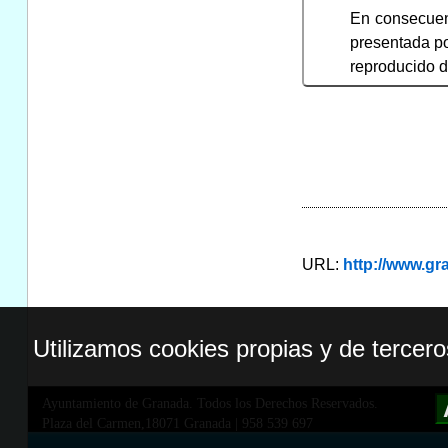
En consecuen
presentada po
reproducido d
URL:
http://www.g
Utilizamos cookies propias y de tercer
Ayuntamiento de Granada. Todos los Derechos Reservados.
Plaza del Carmen,18071 Granada
|
958 539 697