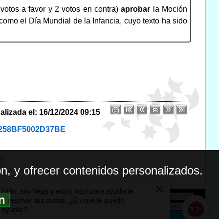
votos a favor y 2 votos en contra)
aprobar
la Moción
omo el Día Mundial de la Infancia, cuyo texto ha sido
alizada el: 16/12/2024 09:15
C1258BF5002D37BE
n, y ofrecer contenidos personalizados.
ón
BILIDAD
ICA DE PRIVACIDAD