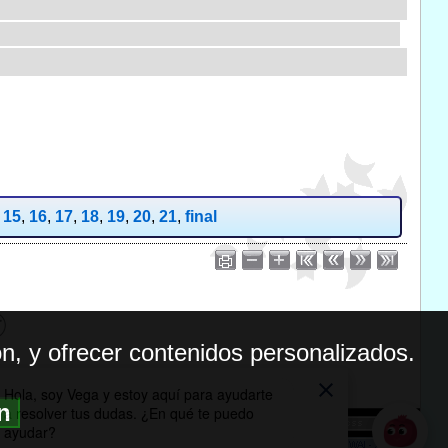
,
15
,
16
,
17
,
18
,
19
,
20
,
21
,
final
n, y ofrecer contenidos personalizados.
ón
BILIDAD
ICA DE PRIVACIDAD