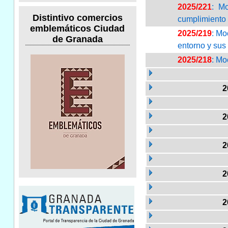
2025/221
: Mo
Distintivo comercios
cumplimiento 
emblemáticos Ciudad
2025/219
: Mo
de Granada
entorno y sus
2025/218
: Mo
2
2
2
2
2