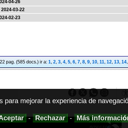
024-04-26
2024-03-22
024-02-23
2 pag. (585 docs.) ir a:
1
,
2
,
3
,
4
,
5
,
6
,
7
,
8
,
9
,
10
,
11
,
12
,
13
,
14
os para mejorar la experiencia de navegació
Aceptar
-
Rechazar
-
Más informaci
MAPA WEB
|
ACCESI
AVISO LEGAL
|
POLIT