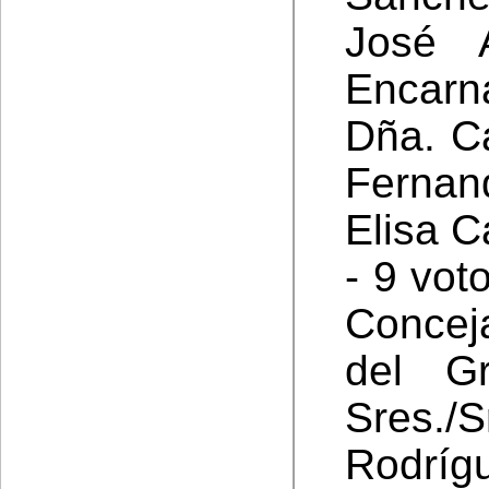
José A
Encarn
Dña. Ca
Ferna
Elisa C
- 9 vot
Concej
del Gr
Sres./
Rodríg