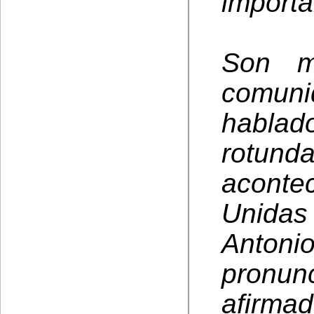
importa
Son m
comuni
habla
rot
acont
Unida
Anto
pronun
afirm