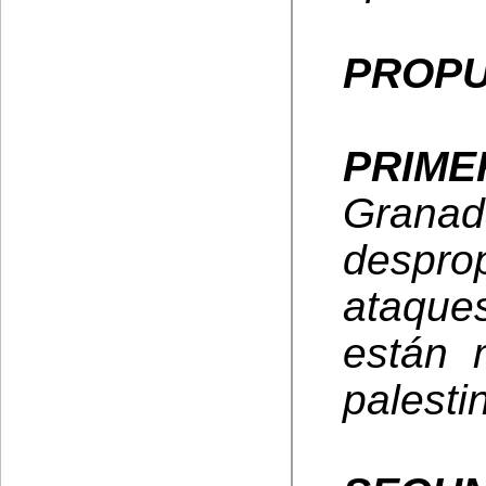
PROPU
PRIME
Grana
despro
ataques
están 
palesti