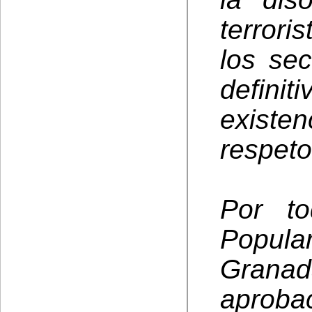
terrori
los se
defin
existen
respeto
Por to
Popula
Granad
aprobac