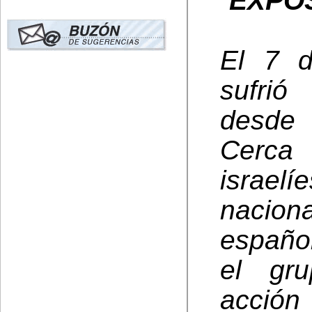
“
EXPOS
El 7 d
sufrió
desde 
Cerca
israe
naci
españo
el gru
acció