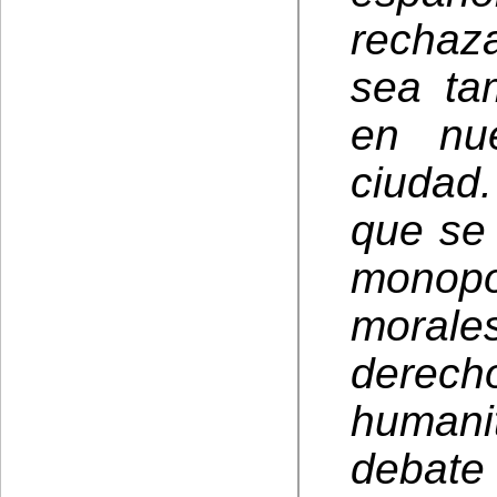
rechaz
sea ta
en nu
ciudad
que se 
monopo
morales
derec
humanit
debat