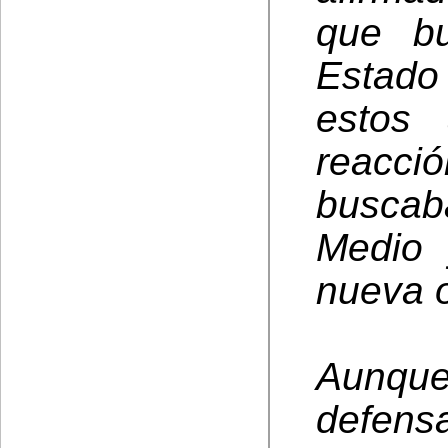
que bu
Estado 
estos 
reacci
buscab
Medio 
nueva o
Aunque
defens