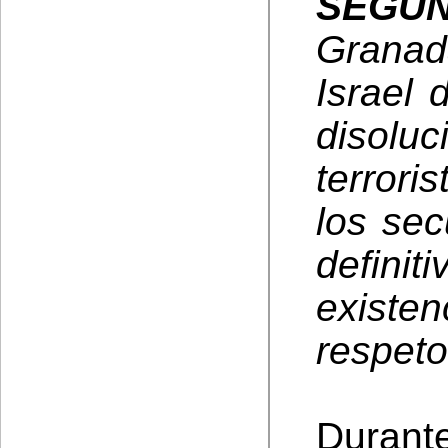
SEGU
Granad
Israel 
disolu
terrori
los sec
defin
existen
respeto
Durante