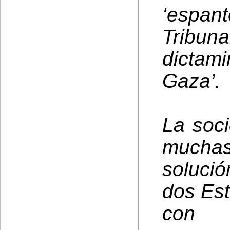
‘espan
Tribu
dictam
Gaza’.
La soc
muchas
soluci
dos Est
con 