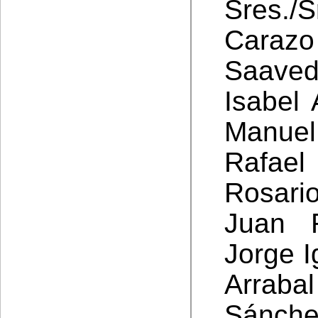
Sres./
Caraz
Saave
Isabel
Manuel
Rafael
Rosari
Juan R
Jorge I
Arraba
Sánche