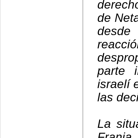
derecho
de Net
desde
reac
despro
parte 
israelí
las dec
La situ
Franj