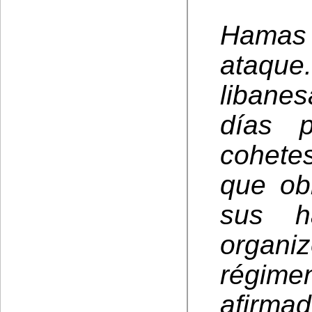
Hamas
ataque.
libane
días p
cohete
que ob
sus h
organi
régimen
afirma