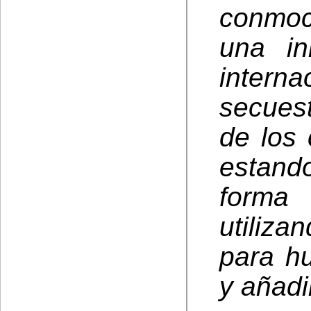
conmoci
una in
inter
secues
de los 
estand
forma
utiliz
para hu
y añadi