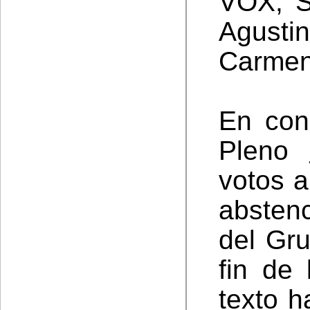
VOX, S
Agust
Carmen
En con
Pleno
votos a
absten
del Gru
fin de
texto h