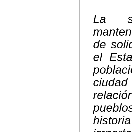
La s
manten
de soli
el Est
poblac
ciuda
relaci
pueblo
histor