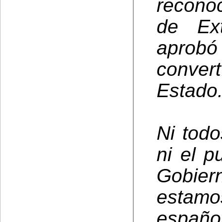
recono
de Ext
aprobó
convert
Estado
Ni tod
ni el p
Gobie
estamo
españ