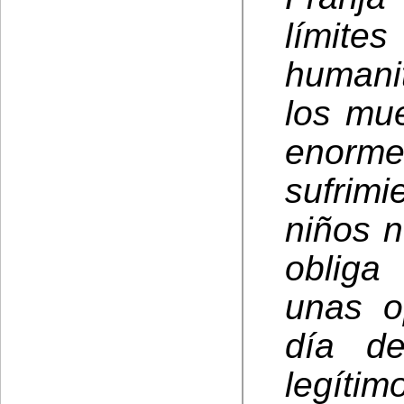
límite
humani
los mue
enor
sufrim
niños 
obliga
unas o
día d
legítim