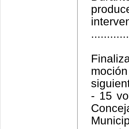
prod
interve
............
Finaliz
moción
siguien
- 15 vo
Concej
Munici