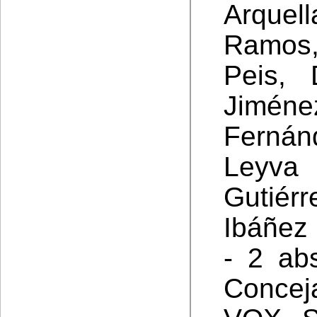
Arque
Ramos
Peis, 
Jimé
Fernán
Leyva
Gutiér
Ibáñez 
- 2 ab
Concej