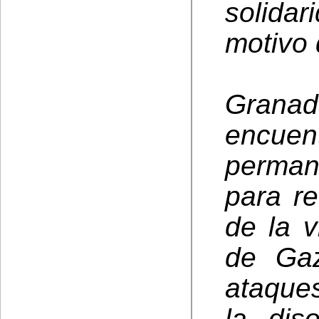
solida
motivo 
Grana
encuen
perman
para re
de la v
de Gaz
ataques
la dis