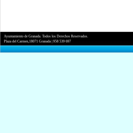
Ayuntamiento de Granada. Todos los Derechos Reservados.
Plaza del Carmen,18071 Granada
|
958 539 697