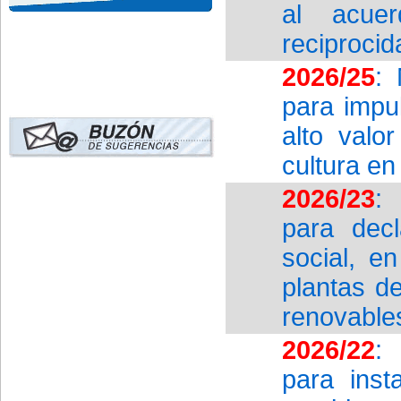
al acue
reciprocid
2026/25
: 
para impu
alto valo
cultura e
2026/23
:
para decl
social, e
plantas d
renovable
2026/22
:
para ins