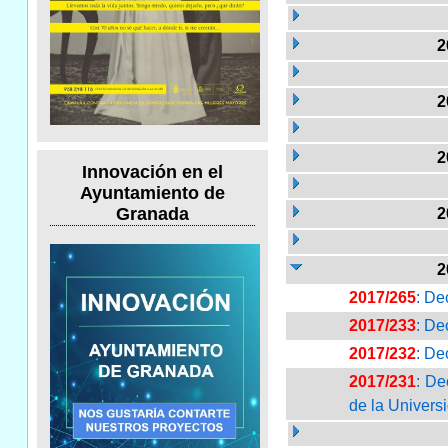
2
2
2
Innovación en el
Ayuntamiento de
Granada
2
2
2017/265
: De
2017/233
: De
2017/232
: De
2017/231
: De
de la Univers