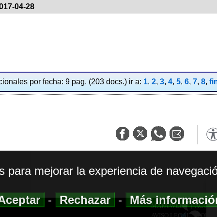
017-04-28
ionales por fecha: 9 pag. (203 docs.) ir a:
1
,
2
,
3
,
4
,
5
,
6
,
7
,
8
,
fi
os para mejorar la experiencia de navegació
Aceptar
-
Rechazar
-
Más informaci
MAPA WEB
|
ACCESI
AVISO LEGAL
|
POLIT