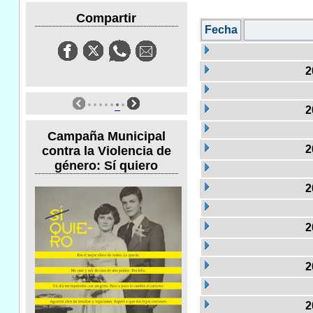
Compartir
Fecha
2
2
Campaña Municipal
2
contra la Violencia de
género: Sí quiero
2
2
2
2