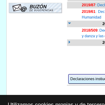
2019/87
: Dec
2019/61
: Dec
Humanidad
2
2018/509
: De
y danza y las
2
Declaraciones instiuc
Utilizamos cookies propias y de tercer