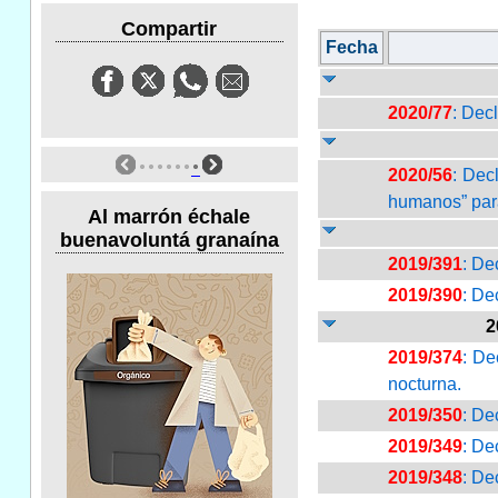
Compartir
Fecha
2020/77
: Decl
2020/56
: Dec
humanos” para
Al marrón échale
buenavoluntá granaína
2019/391
: De
2019/390
: De
2
2019/374
: De
nocturna.
2019/350
: De
2019/349
: De
2019/348
: De