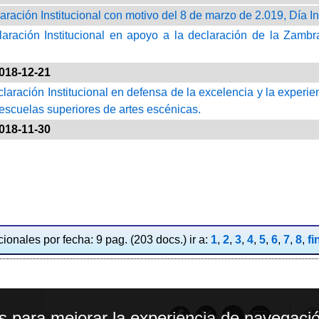
laración Institucional con motivo del 8 de marzo de 2.019, Día I
laración Institucional en apoyo a la declaración de la Zamb
018-12-21
claración Institucional en defensa de la excelencia y la experi
 escuelas superiores de artes escénicas.
018-11-30
ionales por fecha: 9 pag. (203 docs.) ir a:
1
,
2
,
3
,
4
,
5
,
6
,
7
,
8
,
fi
os para mejorar la experiencia de navegació