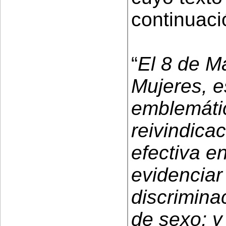
continuaci
“
El 8 de Ma
Mujeres, e
emblemátic
reivindicac
efectiva e
evidenciar
discrimina
de sexo; y