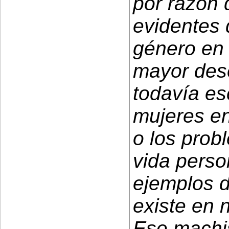
por razón 
evidentes 
género en 
mayor dese
todavía es
mujeres en
o los prob
vida person
ejemplos d
existe en 
Ese machis