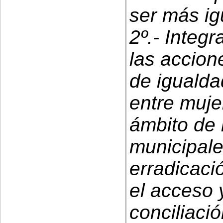
ser más igu
2º.- Integr
las accione
de igualda
entre muje
ámbito de
municipale
erradicaci
el acceso 
conciliaci