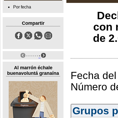
Por fecha
Decl
Compartir
con 
de 2
Al marrón échale
Fecha del
buenavoluntá granaína
Número d
Grupos po