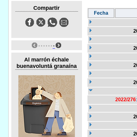
Compartir
Fecha
2
2
Al marrón échale
2
buenavoluntá granaína
2
2022/276
2
2