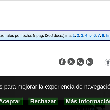
ionales por fecha: 9 pag. (203 docs.) ir a:
1
,
2
,
3
,
4
,
5
,
6
,
7
,
8
,
fi
os para mejorar la experiencia de navegació
Aceptar
-
Rechazar
-
Más informaci
MAPA WEB
|
ACCESI
AVISO LEGAL
|
POLIT