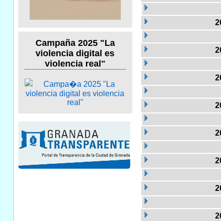
2
Campaña 2025 "La
2
violencia digital es
violencia real"
2
2
2
2
2
2